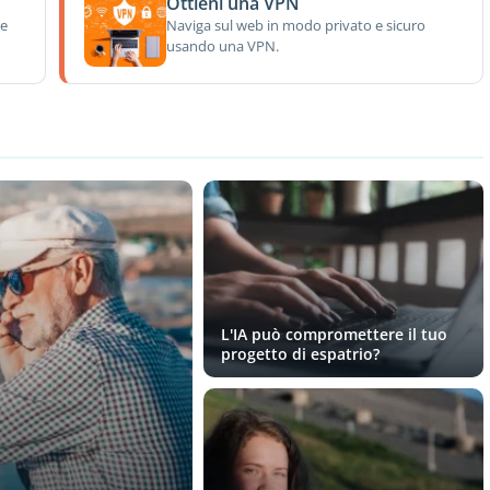
Ottieni una VPN
re
Naviga sul web in modo privato e sicuro
usando una VPN.
L'IA può compromettere il tuo
progetto di espatrio?