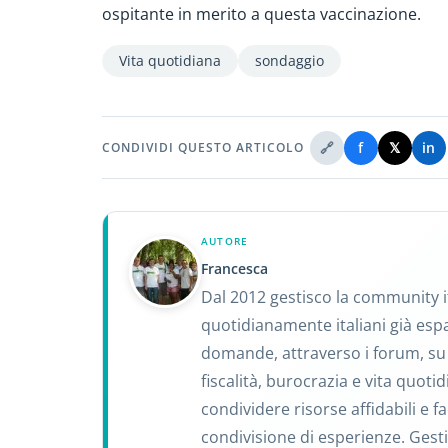
ospitante in merito a questa vaccinazione.
Vita quotidiana
sondaggio
🔗
f
𝕏
in
CONDIVIDI QUESTO ARTICOLO
AUTORE
Francesca
Dal 2012 gestisco la community 
quotidianamente italiani già espat
domande, attraverso i forum, su t
fiscalità, burocrazia e vita quotid
condividere risorse affidabili e fa
condivisione di esperienze. Gest