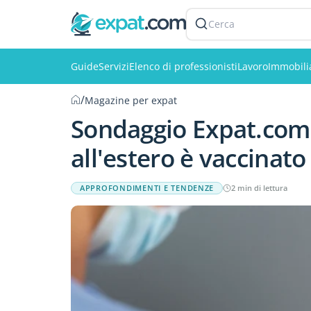
Cerca
Guide
Servizi
Elenco di professionisti
Lavoro
Immobili
/
Magazine per expat
Sondaggio Expat.com: 
all'estero è vaccinato
APPROFONDIMENTI E TENDENZE
2 min di lettura