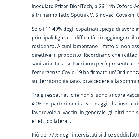
inoculato Pfizer-BioNTech, al
26.14% Oxford-As
altri hanno fatto Sputnik V, Sinovac, Covaxi
Solo l'11.49% degli espatriati spiega di avere 
principali figura la difficoltà di raggiungere i
residenza. Alcuni lamentano il fatto di non es
direttive in proposito. Ricordiamo che i cittadini
sanitaria italiana. Facciamo però presente che
l'emergenza Covid-19 ha firmato un'Ordinanza 
sul territorio italiano, di accedere alla sommi
Tra gli espatriati che non si sono ancora vaccin
40% dei partecipanti al sondaggio ha invece r
favorevole ai vaccini in generale, gli altri non
effetti collaterali.
Più del 77% degli intervistati si dice soddisfat