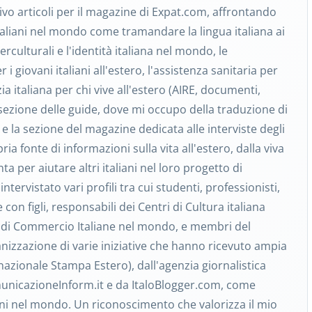
ivo articoli per il magazine di Expat.com, affrontando
taliani nel mondo come tramandare la lingua italiana ai
interculturali e l'identità italiana nel mondo, le
i giovani italiani all'estero, l'assistenza sanitaria per
azia italiana per chi vive all'estero (AIRE, documenti,
a sezione delle guide, dove mi occupo della traduzione di
o, e la sezione del magazine dedicata alle interviste degli
pria fonte di informazioni sulla vita all'estero, dalla viva
nta per aiutare altri italiani nel loro progetto di
ntervistato vari profili tra cui studenti, professionisti,
 con figli, responsabili dei Centri di Cultura italiana
re di Commercio Italiane nel mondo, e membri del
anizzazione di varie iniziative che hanno ricevuto ampia
nazionale Stampa Estero), dall'agenzia giornalistica
unicazioneInform.it e da ItaloBlogger.com, come
ani nel mondo. Un riconoscimento che valorizza il mio