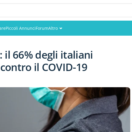
are
Piccoli Annunci
Forum
Altro
Eventi
il 66% degli italiani
Utenti
 contro il COVID-19
Foto