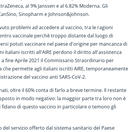
traZeneca, al 9% Janssen e al 6.82% Moderna. Gli
n, CanSino, Sinopharm e Johnson&Johnson.
avuto problemi ad accedere al vaccino, tra le ragioni
l centro vaccinale perchè troppo distante dal luogo di
sersi potuti vaccinare nel paese d'origine per mancanza di
 italiani iscritti all'AIRE perdono il diritto all'assistenza
 a fine Aprile 2021 il Commissario Straordinario per
che permette agli italiani iscritti AIRE, temporaneamente
nistrazione del vaccino anti SARS-CoV-2.
ati, oltre il 60% conta di farlo a breve termine. Il restante
isposto in modo negativo: la maggior parte tra loro non è
 si fidano di questo vaccino in particolare o temono gli
to del servizio offerto dal sistema sanitario del Paese