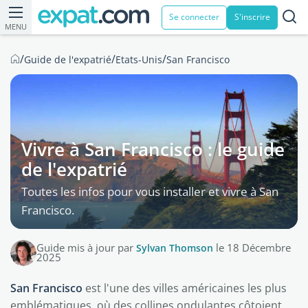
Se connecter
S'inscrire
MENU
/
/
/
Guide de l'expatrié
Etats-Unis
San Francisco
Vivre à San Francisco : le guide
de l'expatrié
Toutes les infos pour vous installer et vivre à San
Francisco.
Guide mis à jour par
Sylvan Thomson
le 18 Décembre
2025
San Francisco
est l'une des villes américaines les plus
emblématiques, où des collines ondulantes côtoient