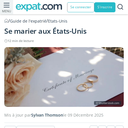
Se connecter
S'inscrire
MENU
/
/
Guide de l'expatrié
Etats-Unis
Se marier aux États-Unis
12 min de lecture
© Shutterstock.com
Mis à jour par
Sylvan Thomson
le 09 Décembre 2025