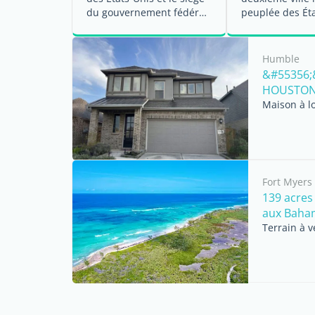
du gouvernement fédéral.
peuplée des Éta
...
C'est une destin
Humble
&#55356;
HOUSTON 
Maison à l
Fort Myers
139 acres 
aux Baha
Terrain à 