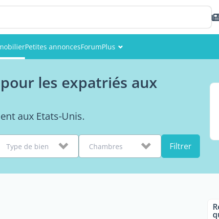
obilier
Petites annonces
Forum
Plus
Événements
pour les expatriés aux
Membres
Photos
ent aux Etats-Unis.
Filtrer
Type de bien
Chambres
R
q