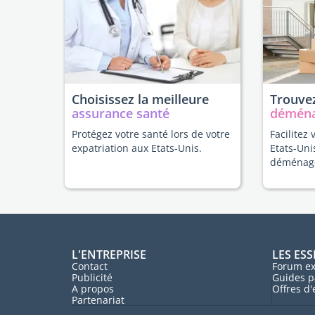
Choisissez la meilleure
Trouvez
assurance santé
démén
Protégez votre santé lors de votre
Facilitez 
expatriation aux Etats-Unis.
Etats-Uni
déménag
L'ENTREPRISE
LES ESS
Contact
Forum ex
Publicité
Guides p
A propos
Offres d
Partenariat