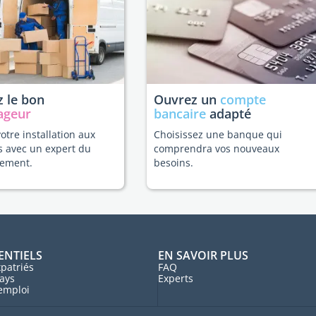
 le bon
Ouvrez un
compte
ageur
bancaire
adapté
votre installation aux
Choisissez une banque qui
s avec un expert du
comprendra vos nouveaux
ement.
besoins.
ENTIELS
EN SAVOIR PLUS
patriés
FAQ
ays
Experts
'emploi