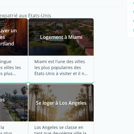
'expatrié aux Etats-Unis
uver un
des
Logement à Miami
ortland
tingue
Miami est l'une des villes
 villes les
les plus populaires des
es plus
États-Unis à visiter et il ne
e aux ...
s'agit pas ...
os
Se loger à Los Angeles
 la
Los Angeles se classe en
la plus
tant que deuxième ville la