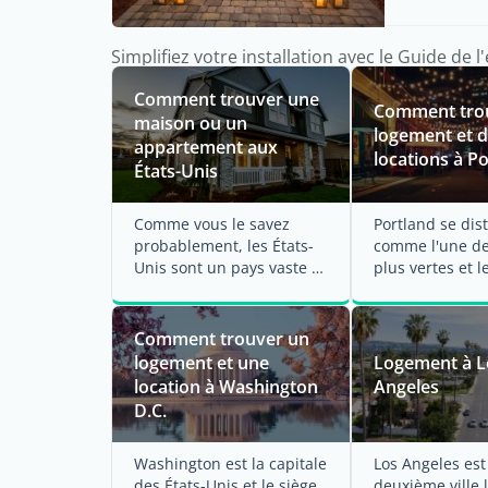
Simplifiez votre installation avec le Guide de l
Comment trouver une
Comment tro
maison ou un
logement et 
appartement aux
locations à P
États-Unis
Comme vous le savez
Portland se dis
probablement, les États-
comme l'une des
Unis sont un pays vaste et
plus vertes et l
diversifié offrant autant
agréables à vivr
de ...
Comment trouver un
logement et une
Logement à L
location à Washington
Angeles
D.C.
Washington est la capitale
Los Angeles est
des États-Unis et le siège
deuxième ville 