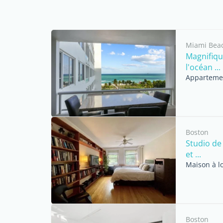
Miami Bea
Magnifiqu
l'océan ...
Appartemen
Boston
Studio de
et ...
Maison à l
Boston