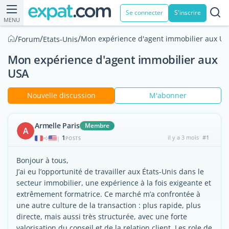
Se connecter
S'inscrire
MENU
/
/
/
Mon expérience d'agent immobilier aux U
Forum
Etats-Unis
Mon expérience d'agent immobilier aux
USA
Nouvelle discussion
M'abonner
Armelle Paris
Membre
A
1
il y a 3 mois
#1
|
POSTS
Bonjour à tous,
J’ai eu l’opportunité de travailler aux États-Unis dans le
secteur immobilier, une expérience à la fois exigeante et
extrêmement formatrice. Ce marché m’a confrontée à
une autre culture de la transaction : plus rapide, plus
directe, mais aussi très structurée, avec une forte
valorisation du conseil et de la relation client. Les role de