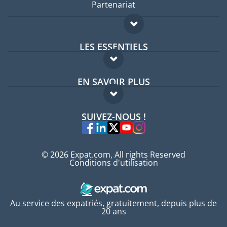
Partenariat
LES ESSENTIELS
Forum expatriés
EN SAVOIR PLUS
Guides pays
FAQ
Offres d'emploi
SUIVEZ-NOUS !
Experts
© 2026 Expat.com, All rights Reserved
Conditions d'utilisation
Au service des expatriés, gratuitement, depuis plus de
20 ans