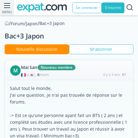
Se connecter
S'inscrire
MENU
/
/
/
Bac+3 Japon
Forum
Japon
Bac+3 Japon
Nouvelle discussion
M'abonner
Mai San
Nouveau membre
M
6
il y a 3 ans
#1
|
POSTS
Salut tout le monde,
J'ai une question, je n'ai pas trouvée de réponse sur le
forums.
-> Est ce qu'une personne ayant fait un BTS ( 2 ans ) et
complété ses études avec une licence professionnelle ( 1
ans ). Peux trouver un travail au Japon et réussir à avoir
un visa travail. ( Minimum bac+3).