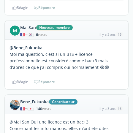
Réagir
Répondre
Mai San
Nouveau membre
M
6
il y a 3 ans
#5
|
POSTS
@Bene_Fukuoka
Moi ma question, c'est si un BTS + licence
professionnelle est considéré comme bac+3 mais
d'après ce que j'ai compris oui normalement 😭😭
Réagir
Répondre
Bene_Fukuoka
Contributeur
140
il y a 3 ans
#6
|
POSTS
@Mai San Oui une licence est un bac+3.
Concernant les informations, elles m'ont été dites