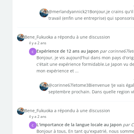
@merlandyannick21Bonjour,je crains qu'il 
travail (enfin une entreprise) qui sponsoris
Bene_Fukuoka a répondu à une discussion
il y a 2 ans
Expérience de 12 ans au Japon
par corinne67le
C
Bonjour, je vis aujourd'hui dans mon pays d'origi
c'était une expérience formidable.Le Japon vu de
mon expérience et ...
@corinne67letome3Bienvenue !Je vais égal
septembre prochain. Dans quelle region vi
Bene_Fukuoka a répondu à une discussion
il y a 2 ans
L'importance de la langue locale au Japon
par C
C
Bonjour à tous, En tant qu'expatrié, nous somme