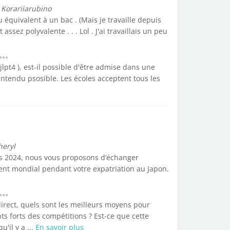
 Korariiarubino
 équivalent à un bac . (Mais je travaille depuis
sez polyvalente . . . Lol . J'ai travaillais un peu
jlpt4 ), est-il possible d'être admise dans une
entendu psosible. Les écoles acceptent tous les
heryl
es 2024, nous vous proposons d’échanger
ent mondial pendant votre expatriation au Japon.
irect, quels sont les meilleurs moyens pour
ts forts des compétitions ? Est-ce que cette
'il y a ...
En savoir plus