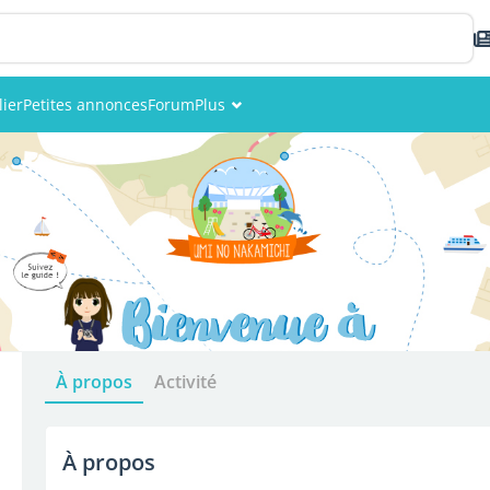
ier
Petites annonces
Forum
Plus
Événements
Membres
Photos
À propos
Activité
À propos