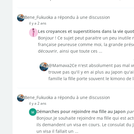
Bene_Fukuoka a répondu à une discussion
il y a 2 ans
Les croyances et superstitions dans la vie quo
Bonjour ! Ce sujet peut paraitre un peu inutile 
française peureuse comme moi, la grande présen
découvrir, ainsi que toute ces ...
@Mamava2Ce n'est absolument pas mal vu, 
trouve pas qu'il y en ai plus au Japon qu'a
famille la fille porte souvent le kimono de 
Bene_Fukuoka a répondu à une discussion
il y a 2 ans
Démarches pour rejoindre ma fille au Japon
par
M
Bonjour,Je souhaite rejoindre ma fille qui est ac
ils demandent un visa en cours. Le consulat du 
un visa il fallait un ...