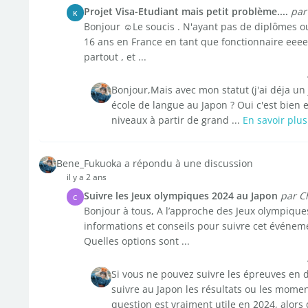
Projet Visa-Etudiant mais petit problème....
par
K
Bonjour ☺️Le soucis . N'ayant pas de diplômes ou
16 ans en France en tant que fonctionnaire eeeet as
partout , et ...
Bonjour,Mais avec mon statut (j'ai déja un 
école de langue au Japon ? Oui c'est bien 
niveaux à partir de grand ...
En savoir plus
Bene_Fukuoka a répondu à une discussion
il y a 2 ans
Suivre les Jeux olympiques 2024 au Japon
par C
C
Bonjour à tous, A l’approche des Jeux olympiqu
informations et conseils pour suivre cet événem
Quelles options sont ...
Si vous ne pouvez suivre les épreuves en d
suivre au Japon les résultats ou les momen
question est vraiment utile en 2024, alors qu