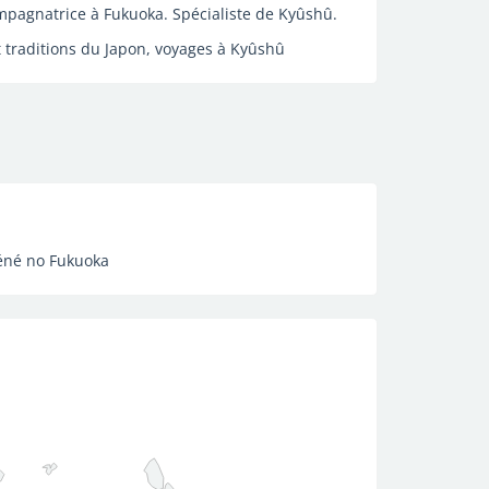
mpagnatrice à Fukuoka. Spécialiste de Kyûshû.
t traditions du Japon, voyages à Kyûshû
Béné no Fukuoka