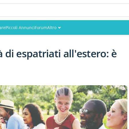
are
Piccoli Annunci
Forum
Altro
Eventi
di espatriati all'estero: è
Utenti
Foto