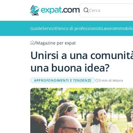
Cerca
Guide
Servizi
Elenco di professionisti
Lavoro
Immobili
/
Magazine per expat
Unirsi a una comunità 
una buona idea?
APPROFONDIMENTI E TENDENZE
3 min di lettura