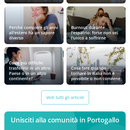
Perché compiere gli anni
Burnout durante
all'estero ha un sapore
l'espatrio: forse non sei
diverso
l'unico a soffrirne
Cos'è più difficile:
trasferirsi in un altro
Cosa fare quando
Paese o in un altro
tornare in Italia non è
continente?
possibile o non conviene
Vedi tutti gli articoli
Unisciti alla comunità in Portogallo