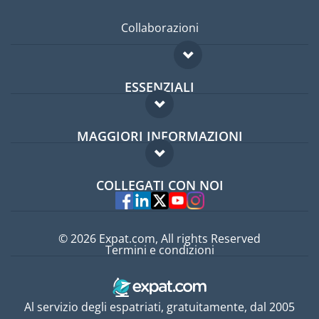
Collaborazioni
ESSENZIALI
Forum per expat
MAGGIORI INFORMAZIONI
Guida per expat
Domande frequenti
Lavori all'estero
COLLEGATI CON NOI
Esperti
© 2026 Expat.com, All rights Reserved
Termini e condizioni
Al servizio degli espatriati, gratuitamente, dal 2005