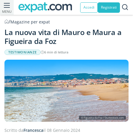
Accedi
Registrati
MENU
/
Magazine per expat
La nuova vita di Mauro e Maura a
Figueira da Foz
TESTIMONIANZE
6 min di lettura
© Figueira da Foz / Stuttestock.com
Scritto da
Francesca
il 08 Gennaio 2024