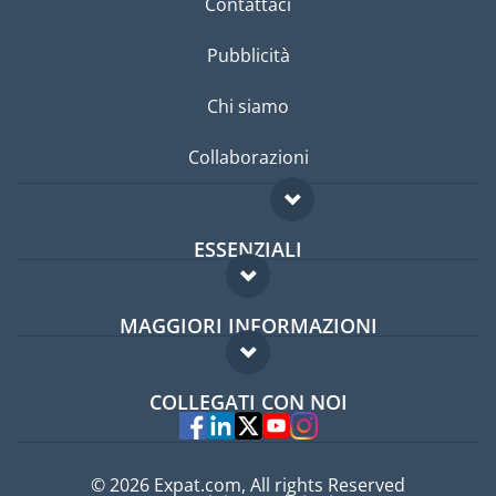
Contattaci
Pubblicità
Chi siamo
Collaborazioni
ESSENZIALI
Forum per expat
MAGGIORI INFORMAZIONI
Guida per expat
Domande frequenti
Lavori all'estero
COLLEGATI CON NOI
Esperti
© 2026 Expat.com, All rights Reserved