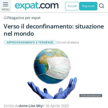
Accedi
Registrati
MENU
/
Magazine per expat
Verso il deconfinamento: situazione
nel mondo
APPROFONDIMENTI E TENDENZE
2 min di lettura
© Shutterstock.com
Scritto da
Anne-Lise Mty
il 30 Aprile 2020