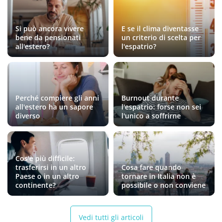
Si può ancora vivere
E se il clima diventasse
bene da pensionati
un criterio di scelta per
all'estero?
l'espatrio?
Perché compiere gli anni
Burnout durante
all'estero ha un sapore
l'espatrio: forse non sei
diverso
l'unico a soffrirne
Cos'è più difficile:
trasferirsi in un altro
Cosa fare quando
Paese o in un altro
tornare in Italia non è
continente?
possibile o non conviene
Vedi tutti gli articoli