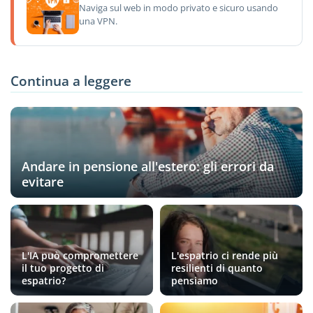
Naviga sul web in modo privato e sicuro usando
una VPN.
Continua a leggere
Andare in pensione all'estero: gli errori da
evitare
L'IA può compromettere
L'espatrio ci rende più
il tuo progetto di
resilienti di quanto
espatrio?
pensiamo