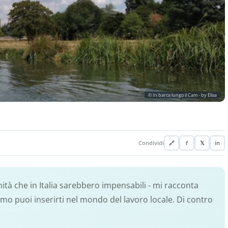
© In barca lungo il Cam - by Elisa
Condividi
🔗
f
𝕏
in
tà che in Italia sarebbero impensabili - mi racconta
mo puoi inserirti nel mondo del lavoro locale. Di contro