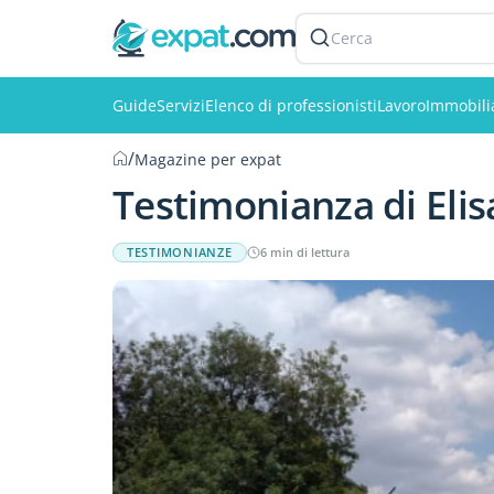
Cerca
Guide
Servizi
Elenco di professionisti
Lavoro
Immobili
/
Magazine per expat
Testimonianza di Eli
TESTIMONIANZE
6 min di lettura