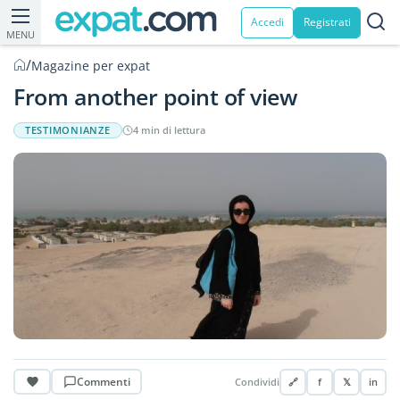
Accedi
Registrati
MENU
/
Magazine per expat
From another point of view
TESTIMONIANZE
4 min di lettura
Commenti
Condividi
🔗
f
𝕏
in