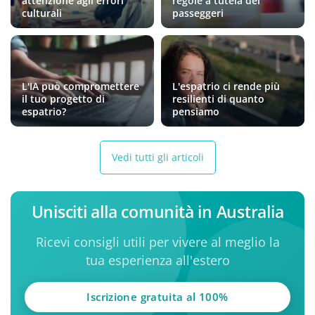
attenzione agli errori
regole a tutela dei
culturali
passeggeri
L'IA può compromettere
L'espatrio ci rende più
il tuo progetto di
resilienti di quanto
espatrio?
pensiamo
Vedi tutti gli articoli
Unisciti alla comunità in Australia
Ricevi consigli utili per vivere al meglio la
tua esperienza all'estero
Iscrizione gratuita al 100%