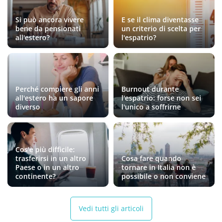
Si può ancora vivere
E se il clima diventasse
bene da pensionati
un criterio di scelta per
all'estero?
l'espatrio?
Perché compiere gli anni
Burnout durante
all'estero ha un sapore
l'espatrio: forse non sei
diverso
l'unico a soffrirne
Cos'è più difficile:
trasferirsi in un altro
Cosa fare quando
Paese o in un altro
tornare in Italia non è
continente?
possibile o non conviene
Vedi tutti gli articoli