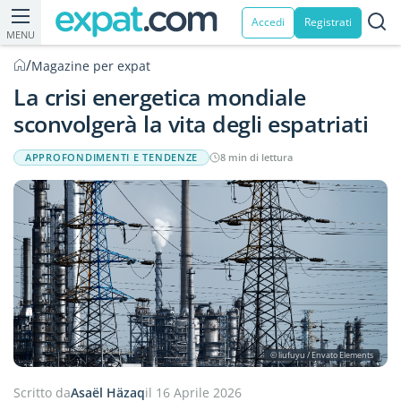
Accedi
Registrati
MENU
/
Magazine per expat
La crisi energetica mondiale
sconvolgerà la vita degli espatriati
APPROFONDIMENTI E TENDENZE
8 min di lettura
© liufuyu / Envato Elements
Scritto da
Asaël Häzaq
il 16 Aprile 2026