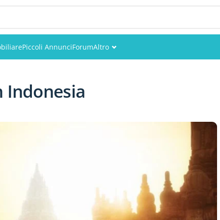
biliare
Piccoli Annunci
Forum
Altro
Eventi
n Indonesia
Utenti
Foto