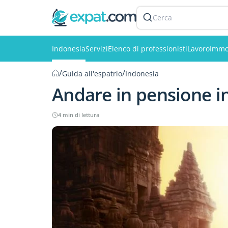
Cerca
Indonesia
Servizi
Elenco di professionisti
Lavoro
Immo
/
/
Guida all'espatrio
Indonesia
Andare in pensione i
4 min di lettura