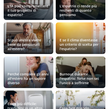
L'IA può compromettere
L'espatrio ci rende più
il tuo progetto di
resilienti di quanto
espatrio?
pensiamo
Si può ancora vivere
E se il clima diventasse
bene da pensionati
un criterio di scelta per
all'estero?
l'espatrio?
Perché compiere gli anni
Burnout durante
all'estero ha un sapore
l'espatrio: forse non sei
diverso
l'unico a soffrirne
Cos'è più difficile:
trasferirsi in un altro
Cosa fare quando