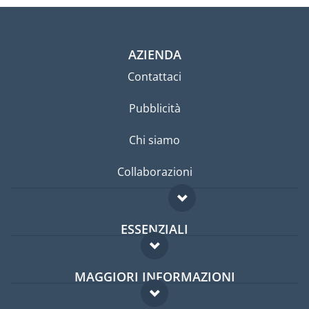
AZIENDA
Contattaci
Pubblicità
Chi siamo
Collaborazioni
ESSENZIALI
Forum per expat
MAGGIORI INFORMAZIONI
Guida per expat
Domande frequenti