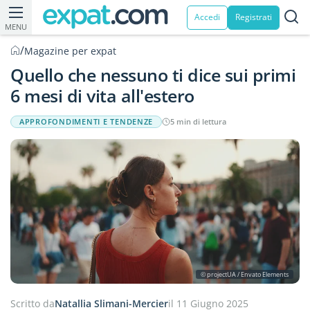
Accedi
Registrati
MENU
/
Magazine per expat
Quello che nessuno ti dice sui primi
6 mesi di vita all'estero
APPROFONDIMENTI E TENDENZE
5 min di lettura
© projectUA / Envato Elements
Scritto da
Natallia Slimani-Mercier
il 11 Giugno 2025