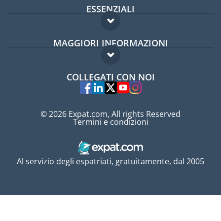
ESSENZIALI
Forum per expat
MAGGIORI INFORMAZIONI
Guida per expat
Domande frequenti
Lavori all'estero
COLLEGATI CON NOI
Esperti
© 2026 Expat.com, All rights Reserved
Termini e condizioni
Al servizio degli espatriati, gratuitamente, dal 2005