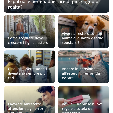
Espatriare per guadagnare di più: sogno o
realtà?
Vivere all'estero con un
Come scegliere dove
animale: quanto è facile
crescere i figli all'estero
spostarsi?
Gli alloggi per studenti
Andare in pensione
diventano sempre più
all'estero: gli errori da
cari
evitare
Lavorare all'estero:
Voli in Europa: le nuove
attenzione agli errori
regole a tutela dei