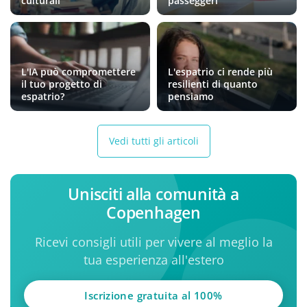
culturali
passeggeri
L'IA può compromettere
L'espatrio ci rende più
il tuo progetto di
resilienti di quanto
espatrio?
pensiamo
Vedi tutti gli articoli
Unisciti alla comunità a
Copenhagen
Ricevi consigli utili per vivere al meglio la
tua esperienza all'estero
Iscrizione gratuita al 100%