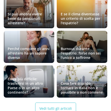
Si può ancora vivere
E se il clima diventasse
bene da pensionati
un criterio di scelta per
all'estero?
l'espatrio?
Perché compiere gli anni
Burnout durante
all'estero ha un sapore
l'espatrio: forse non sei
diverso
l'unico a soffrirne
Cos'è più difficile:
trasferirsi in un altro
Cosa fare quando
Paese o in un altro
tornare in Italia non è
continente?
possibile o non conviene
Vedi tutti gli articoli