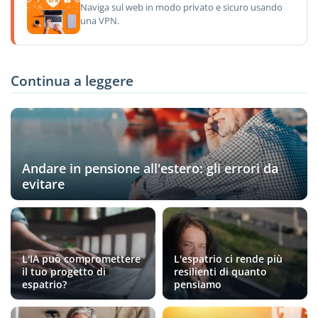
Naviga sul web in modo privato e sicuro usando
una VPN.
Continua a leggere
Andare in pensione all'estero: gli errori da
evitare
L'IA può compromettere
L'espatrio ci rende più
il tuo progetto di
resilienti di quanto
espatrio?
pensiamo