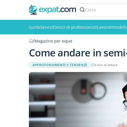
Cerca
Guide
Servizi
Elenco di professionisti
Lavoro
Immobili
/
Magazine per expat
Come andare in semi
APPROFONDIMENTI E TENDENZE
3 min di lettura