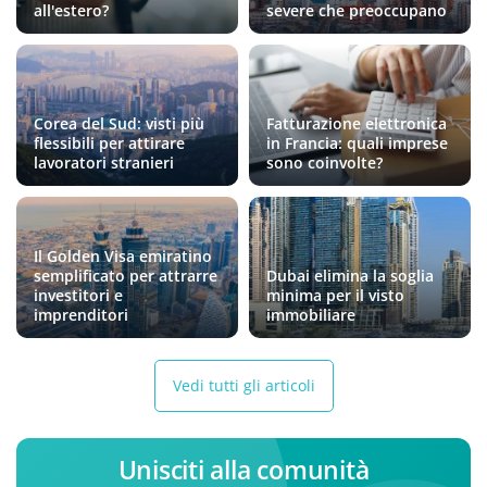
all'estero?
severe che preoccupano
Corea del Sud: visti più
Fatturazione elettronica
flessibili per attirare
in Francia: quali imprese
lavoratori stranieri
sono coinvolte?
Il Golden Visa emiratino
semplificato per attrarre
Dubai elimina la soglia
investitori e
minima per il visto
imprenditori
immobiliare
Vedi tutti gli articoli
Unisciti alla comunità