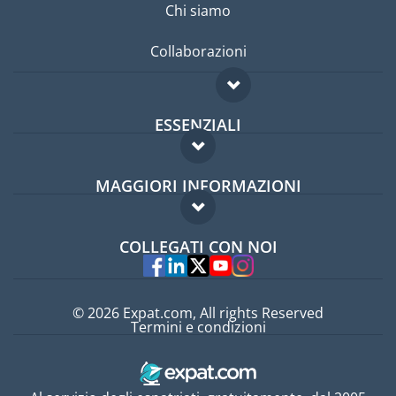
Chi siamo
Collaborazioni
ESSENZIALI
Forum per expat
MAGGIORI INFORMAZIONI
Guida per expat
Domande frequenti
Lavori all'estero
COLLEGATI CON NOI
Esperti
© 2026 Expat.com, All rights Reserved
Termini e condizioni