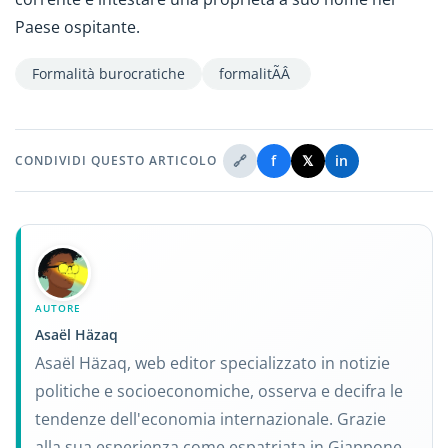
Paese ospitante.
Formalità burocratiche
formalitÃÂ
🔗
f
𝕏
in
CONDIVIDI QUESTO ARTICOLO
AUTORE
Asaël Häzaq
Asaël Häzaq, web editor specializzato in notizie
politiche e socioeconomiche, osserva e decifra le
tendenze dell'economia internazionale. Grazie
alla sua esperienza come espatriata in Giappone,