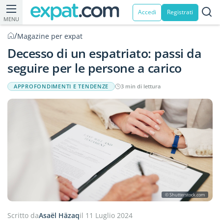
Accedi
Registrati
MENU
/
Magazine per expat
Decesso di un espatriato: passi da
seguire per le persone a carico
APPROFONDIMENTI E TENDENZE
3 min di lettura
© Shutterstock.com
Scritto da
Asaël Häzaq
il 11 Luglio 2024