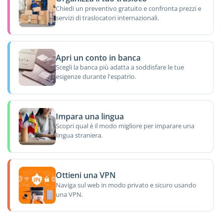
Chiedi un preventivo gratuito e confronta prezzi e
servizi di traslocatori internazionali.
Apri un conto in banca
Scegli la banca più adatta a soddisfare le tue
esigenze durante l'espatrio.
Impara una lingua
Scopri qual è il modo migliore per imparare una
lingua straniera.
Ottieni una VPN
Naviga sul web in modo privato e sicuro usando
una VPN.