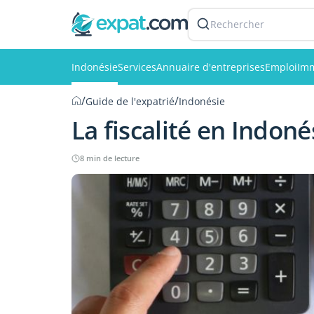
Rechercher
Indonésie
Services
Annuaire d'entreprises
Emploi
Imm
/
/
Guide de l'expatrié
Indonésie
La fiscalité en Indoné
8 min de lecture