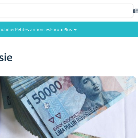
obilier
Petites annonces
Forum
Plus
Événements
sie
Membres
Photos