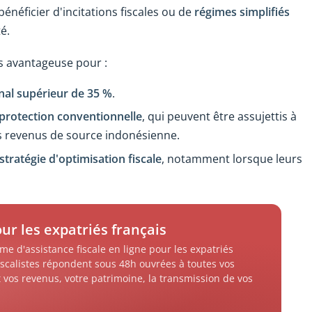
énéficier d'incitations fiscales ou de
régimes simplifiés
é.
ns avantageuse pour :
nal supérieur de 35 %
.
protection conventionnelle
, qui peuvent être assujettis à
urs revenus de source indonésienne.
stratégie d'optimisation fiscale
, notamment lorsque leurs
our les expatriés français
me d'assistance fiscale en ligne pour les expatriés
iscalistes répondent sous 48h ouvrées à toutes vos
 vos revenus, votre patrimoine, la transmission de vos