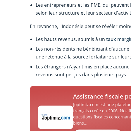
Les entrepreneurs et les PME, qui peuvent b
selon leur structure et leur secteur d'activit
En revanche, l'Indonésie peut se révéler moi
Les hauts revenus, soumis à un
taux margi
Les non-résidents ne bénéficiant d'aucune
une retenue à la source forfaitaire sur le
Les étrangers n'ayant mis en place aucune
revenus sont perçus dans plusieurs pays.
Assistance fiscale p
Joptimiz.com est une platefor
français créée en 2006. Nos f
questions fiscales concernant
biens...