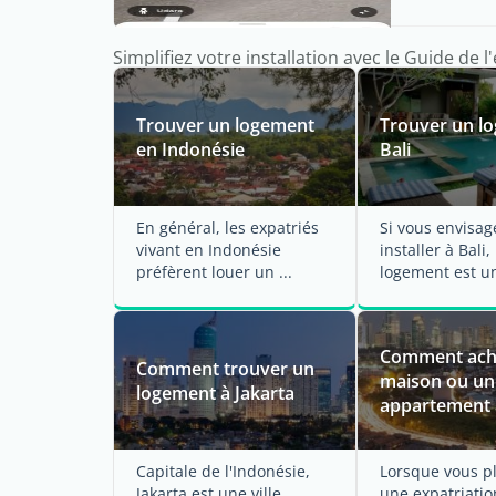
Simplifiez votre installation avec le Guide de 
Trouver un logement
Trouver un l
en Indonésie
Bali
En général, les expatriés
Si vous envisag
vivant en Indonésie
installer à Bali, 
préfèrent louer un ...
logement est u
central de votre 
Comment ach
Comment trouver un
maison ou un
logement à Jakarta
appartement 
Capitale de l'Indonésie,
Lorsque vous pl
Jakarta est une ville
une expatriation