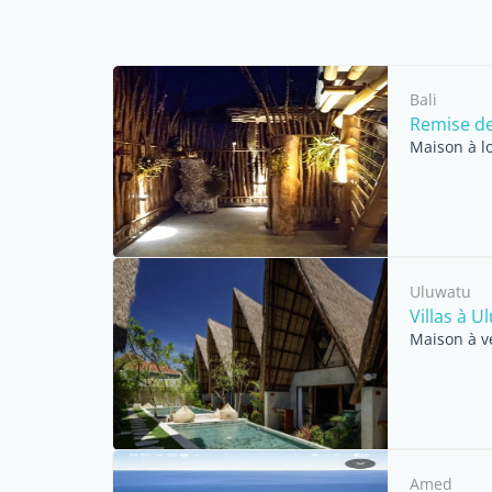
Bali
Remise de
Maison à l
Uluwatu
Villas à 
Maison à v
Amed