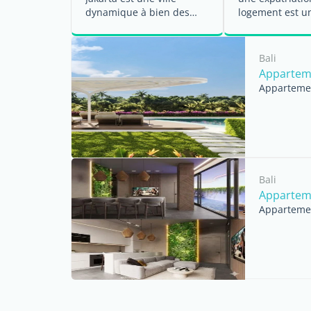
dynamique à bien des
logement est un
égards. ...
Si vous prévoye
...
Bali
Appartemen
Appartemen
Bali
Apparteme
Appartemen