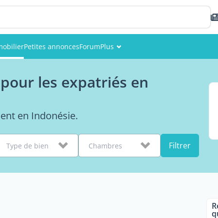
obilier
Petites annonces
Forum
Plus
Événements
pour les expatriés en
Membres
Photos
ent en Indonésie.
Filtrer
Type de bien
Chambres
R
q