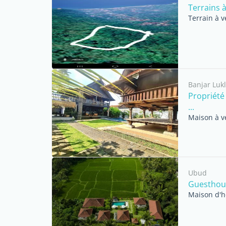
Terrains 
Terrain à 
Banjar Luk
Propriété
...
Maison à v
Ubud
Guesthous
Maison d'h