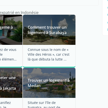
l'expatrié en Indonésie
ogeme à
Comment trouver un
logement à Surabaya
ez de vous
Connue sous le nom de «
le
Ville des Héros », car c'est
n élément
là que débuta la lutte ...
...
eter une
Trouver un logement à
Medan
à Jakarta
anifiez
Située sur l'île de
, le
Sumatra, au port de