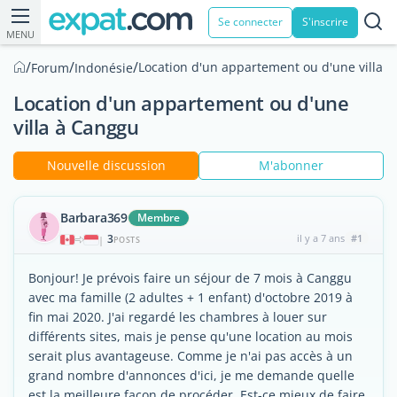
Se connecter
S'inscrire
MENU
/
/
/
Location d'un appartement ou d'une villa 
Forum
Indonésie
Location d'un appartement ou d'une
villa à Canggu
Nouvelle discussion
M'abonner
Barbara369
Membre
3
il y a 7 ans
#1
|
POSTS
Bonjour! Je prévois faire un séjour de 7 mois à Canggu
avec ma famille (2 adultes + 1 enfant) d'octobre 2019 à
fin mai 2020. J'ai regardé les chambres à louer sur
différents sites, mais je pense qu'une location au mois
serait plus avantageuse. Comme je n'ai pas accès à un
grand nombre d'annonces d'ici, je me demande quelle
est la meilleure façon de procéder. Est-ce mieux de faire