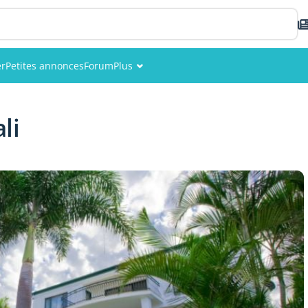
er
Petites annonces
Forum
Plus
Événements
li
Membres
Photos