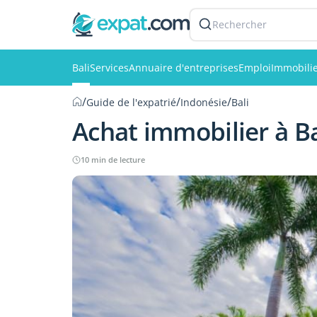
Rechercher
Bali
Services
Annuaire d'entreprises
Emploi
Immobili
/
/
/
Guide de l'expatrié
Indonésie
Bali
Achat immobilier à Ba
10 min de lecture