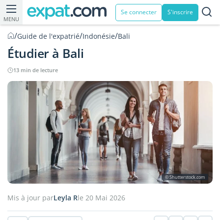
Se connecter
S'inscrire
MENU
/
/
/
Guide de l'expatrié
Indonésie
Bali
Étudier à Bali
13 min de lecture
© Shutterstock.com
Mis à jour par
Leyla R
le 20 Mai 2026