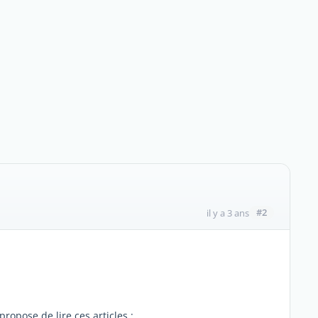
#2
il y a 3 ans
ropose de lire ces articles :