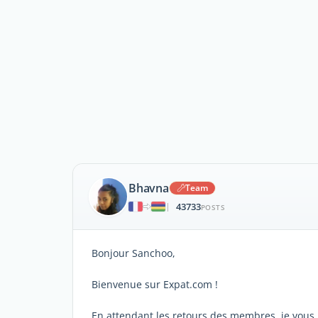
Bhavna
Team
43733
|
POSTS
Bonjour Sanchoo,
Bienvenue sur Expat.com !
En attendant les retours des membres, je vous p