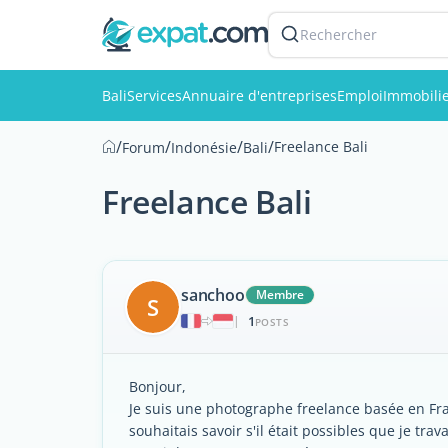
Rechercher
Bali
Services
Annuaire d'entreprises
Emploi
Immobili
/
/
/
/
Freelance Bali
Forum
Indonésie
Bali
Freelance Bali
sanchoo
Membre
S
1
|
POSTS
Bonjour,
Je suis une photographe freelance basée en Fran
souhaitais savoir s'il était possibles que je trav