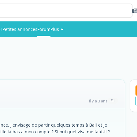
er
Petites annonces
Forum
Plus
Événements
Membres
Photos
#1
il y a 3 ans
ce. J'envisage de partir quelques temps à Bali et je
aille là bas a mon compte ? Si oui quel visa me faut-il ?