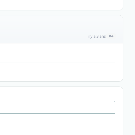
#4
il y a 3 ans