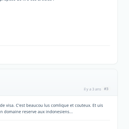
#3
il y a 3 ans
e visa. C'est beaucou lus comlique et couteux. Et uis
un domaine reserve aux indonesiens...