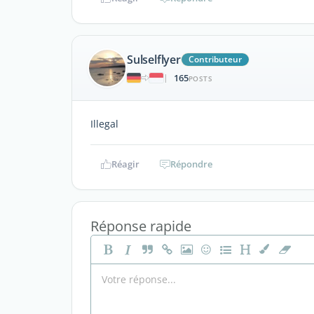
Sulselflyer
Contributeur
165
|
POSTS
Illegal
Réagir
Répondre
Réponse rapide