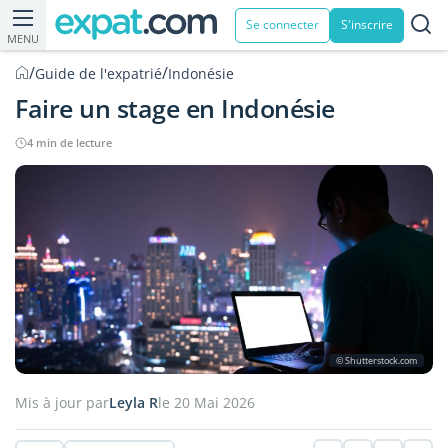
Se connecter
S'inscrire
MENU
/
/
Guide de l'expatrié
Indonésie
Faire un stage en Indonésie
4 min de lecture
© Shutterstock.com
Mis à jour par
Leyla R
le 20 Mai 2026