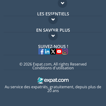
LES ESSENTIELS
Forum expatriés
EN SAVOIR PLUS
Guides pays
FAQ
Offres d'emploi
SUIVEZ-NOUS !
Experts
© 2026 Expat.com, All rights Reserved
Conditions d'utilisation
Au service des expatriés, gratuitement, depuis plus de
20 ans