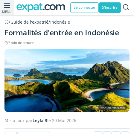
Se connecter
S'inscrire
MENU
/
/
Guide de l'expatrié
Indonésie
Formalités d'entrée en Indonésie
7 min de lecture
© Shutterstock.com
Mis à jour par
Leyla R
le 20 Mai 2026