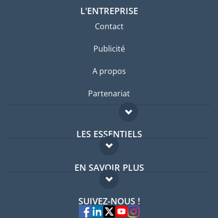
L'ENTREPRISE
Contact
Publicité
A propos
Partenariat
LES ESSENTIELS
Forum expatriés
EN SAVOIR PLUS
Guides pays
FAQ
Offres d'emploi
SUIVEZ-NOUS !
Experts