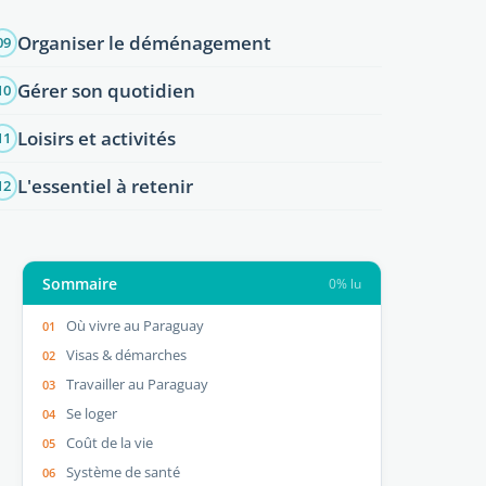
Organiser le déménagement
09
Gérer son quotidien
10
Loisirs et activités
11
L'essentiel à retenir
12
Sommaire
0% lu
Où vivre au Paraguay
Visas & démarches
Travailler au Paraguay
Se loger
Coût de la vie
Système de santé