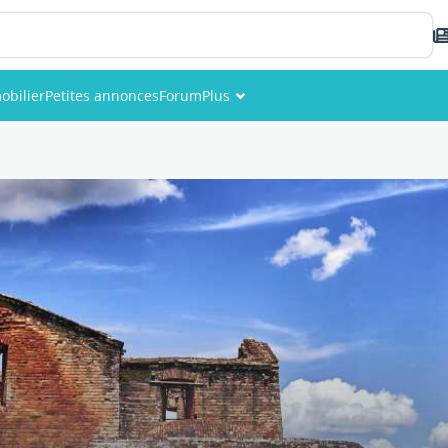
obilier
Petites annonces
Forum
Plus
Événements
Membres
Photos