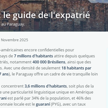
 le guide de l'expatrié
e au Paraguay.
0 Novembre 2025
d-américaines encore confidentielles pour
 pays de
7 millions d'habitants
attire depuis quelques
triés, notamment
400 000 Brésiliens
, ainsi que des
ens. Avec une densité de seulement
18 habitants par
7 ans
), le Paraguay offre un cadre de vie tranquille loin
e concentrent
3,6 millions d'habitants
, soit plus de la
te une particularité linguistique unique en Amérique
rani
est parlé par 34% de la population, et 46% des
onnaie locale est le
guaraní
(PYG), avec un taux