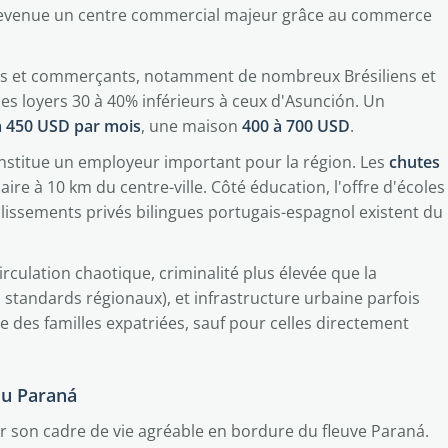
 est devenue un centre commercial majeur grâce au commerce
eurs et commerçants, notamment de nombreux Brésiliens et
 des loyers 30 à 40% inférieurs à ceux d'Asunción. Un
à 450 USD par mois
, une maison
400 à 700 USD
.
onstitue un employeur important pour la région. Les
chutes
ire à 10 km du centre-ville. Côté éducation, l'offre d'écoles
ablissements privés bilingues portugais-espagnol existent du
irculation chaotique, criminalité plus élevée que la
standards régionaux), et infrastructure urbaine parfois
iée des familles expatriées, sauf pour celles directement
du Paraná
ar son cadre de vie agréable en bordure du fleuve Paraná.