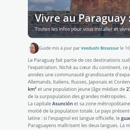
Vivre au Paraguay :
Toutes les infos pour vous installer et vivr
Guide mis à jour par
Veedushi Bissessur
le 1
Le Paraguay fait partie de ces destinations su
l'expatriation. Niché au cœur du continent, ce
années une communauté grandissante d'expa
Allemands, Italiens, Russes, Japonais et Coré
km²
et une population jeune (âge médian de
2
de la surpopulation des grandes métropoles.
La capitale
Asunción
et sa zone métropolitain
moitié de la population totale. Le pays présen
latine : si l'espagnol est langue officielle, le
gua
Paraguayens maîtrisent les deux langues. La m