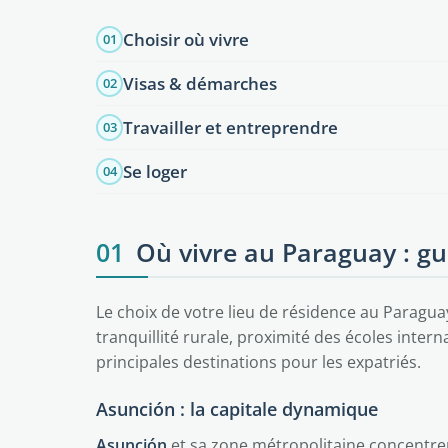
Choisir où vivre
01
Visas & démarches
02
Travailler et entreprendre
03
Se loger
04
01
Où vivre au Paraguay : gui
Le choix de votre lieu de résidence au Paragua
tranquillité rurale, proximité des écoles inter
principales destinations pour les expatriés.
Asunción : la capitale dynamique
Asunción
et sa zone métropolitaine concentre