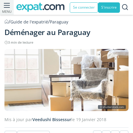
Se connecter
S'inscrire
MENU
/
/
Guide de l'expatrié
Paraguay
Déménager au Paraguay
3 min de lecture
© shutterstock.com
Mis à jour par
Veedushi Bissessur
le 19 Janvier 2018