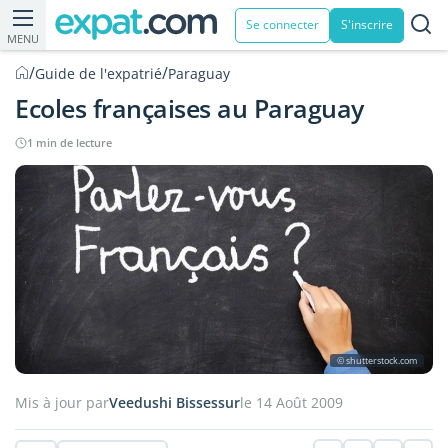
Se connecter
S'inscrire
MENU
/
/
Guide de l'expatrié
Paraguay
Ecoles françaises au Paraguay
1 min de lecture
© shutterstock.com
Mis à jour par
Veedushi Bissessur
le 14 Août 2009