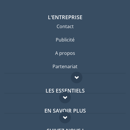
L'ENTREPRISE
Contact
Publicité
A propos
Partenariat
LES ESSENTIELS
Forum expatriés
EN SAVOIR PLUS
Guides pays
FAQ
Offres d'emploi