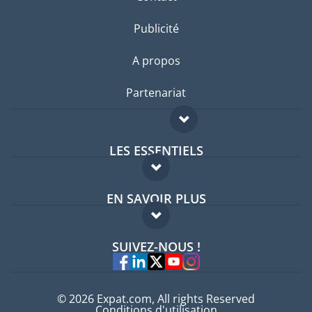
Publicité
A propos
Partenariat
LES ESSENTIELS
Forum expatriés
EN SAVOIR PLUS
Guides pays
FAQ
Offres d'emploi
SUIVEZ-NOUS !
Experts
© 2026 Expat.com, All rights Reserved
Conditions d'utilisation