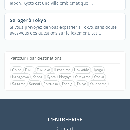
Japon, Kyoto est une ville emblématique ...
Se loger à Tokyo
Si vous prévoyez de vous expatrier à Tokyo, sans doute
avez-vous des questions sur le logement. Les ...
Parcourir par destinations
Chiba
Fukui
Fukuoka
Hiroshima
Hokkaido
Hyogo
Kanagawa
Kansai
Kyoto
Nagoya
Okayama
Osaka
Saitama
Sendai
Shizuoka
Tochigi
Tokyo
Yokohama
L'ENTREPRISE
Contact