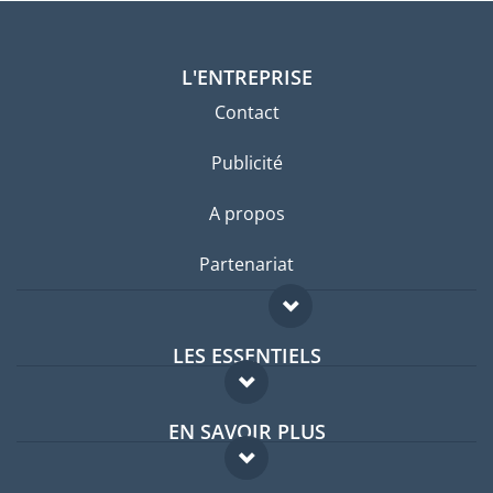
L'ENTREPRISE
Contact
Publicité
A propos
Partenariat
LES ESSENTIELS
Forum expatriés
EN SAVOIR PLUS
Guides pays
FAQ
Offres d'emploi