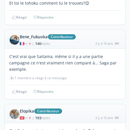
Et toi le tohoku comment tu le trouves?😉
Réagir
Répondre
Bene_Fukuoka
Contributeur
140
il y a 10 ans
#4
|
POSTS
C'est vrai que Saitama, même si il y a une partie
campagne ce n'est vraiment rien comparé à... Saga par
exemple.
👍
1 membre a réagi à ce message
Réagir
Répondre
Elopika
Contributeur
193
il y a 10 ans
#5
|
POSTS