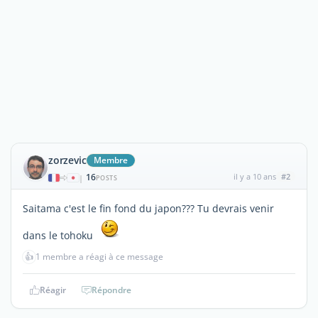
zorzevic
Membre
16
il y a 10 ans
#2
|
POSTS
Saitama c'est le fin fond du japon??? Tu devrais venir
dans le tohoku
👍
1 membre a réagi à ce message
Réagir
Répondre