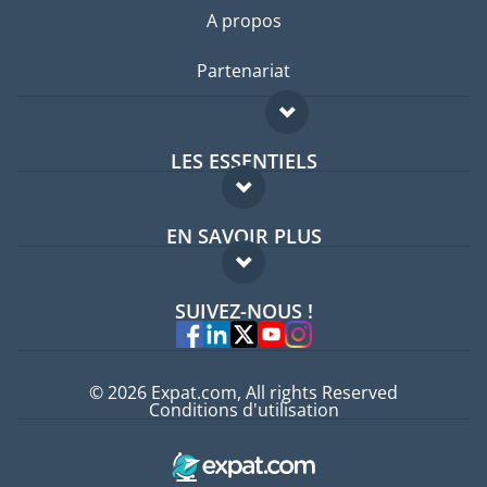
A propos
Partenariat
LES ESSENTIELS
Forum expatriés
EN SAVOIR PLUS
Guides pays
FAQ
Offres d'emploi
SUIVEZ-NOUS !
Experts
© 2026 Expat.com, All rights Reserved
Conditions d'utilisation