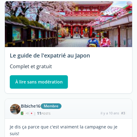
Le guide de l'expatrié au Japon
Complet et gratuit
À lire sans modération
Bibiche16
Membre
11
il y a 10 ans
#3
|
POSTS
Je dis ça parce que c'est vraiment la campagne ou je
suis!