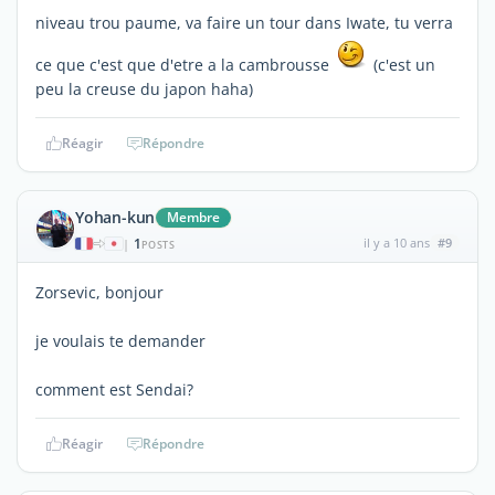
niveau trou paume, va faire un tour dans Iwate, tu verra
ce que c'est que d'etre a la cambrousse
(c'est un
peu la creuse du japon haha)
Réagir
Répondre
Yohan-kun
Membre
1
il y a 10 ans
#9
|
POSTS
Zorsevic, bonjour
je voulais te demander
comment est Sendai?
Réagir
Répondre