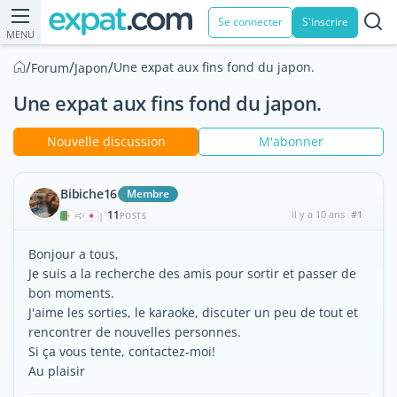
Se connecter
S'inscrire
MENU
/
/
/
Une expat aux fins fond du japon.
Forum
Japon
Une expat aux fins fond du japon.
Nouvelle discussion
M'abonner
Bibiche16
Membre
11
il y a 10 ans
#1
|
POSTS
Bonjour a tous,
Je suis a la recherche des amis pour sortir et passer de
bon moments.
J'aime les sorties, le karaoke, discuter un peu de tout et
rencontrer de nouvelles personnes.
Si ça vous tente, contactez-moi!
Au plaisir