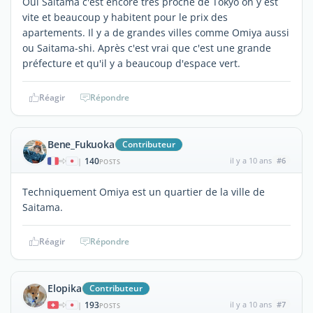
Oui Saitama c'est encore très proche de Tokyo on y est
vite et beaucoup y habitent pour le prix des
apartements. Il y a de grandes villes comme Omiya aussi
ou Saitama-shi. Après c'est vrai que c'est une grande
préfecture et qu'il y a beaucoup d'espace vert.
Réagir
Répondre
Bene_Fukuoka
Contributeur
140
il y a 10 ans
#6
|
POSTS
Techniquement Omiya est un quartier de la ville de
Saitama.
Réagir
Répondre
Elopika
Contributeur
193
il y a 10 ans
#7
|
POSTS