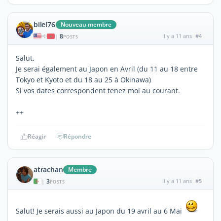
bilel76
Nouveau membre
8
il y a 11 ans
#4
|
POSTS
Salut,
Je serai également au Japon en Avril (du 11 au 18 entre
Tokyo et Kyoto et du 18 au 25 à Okinawa)
Si vos dates correspondent tenez moi au courant.
++
Réagir
Répondre
atrachan
Membre
3
il y a 11 ans
#5
|
POSTS
Salut! Je serais aussi au Japon du 19 avril au 6 Mai