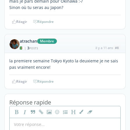
mais je pars demain pour Okinawa :-/
Sinon où tu seras au Japon?
Réagir
Répondre
atrachan
Membre
3
il y a 11 ans
#8
|
POSTS
la premiere semaine Tokyo Kyoto la deuxieme je ne sais
pas vraiment encore!
Réagir
Répondre
Réponse rapide