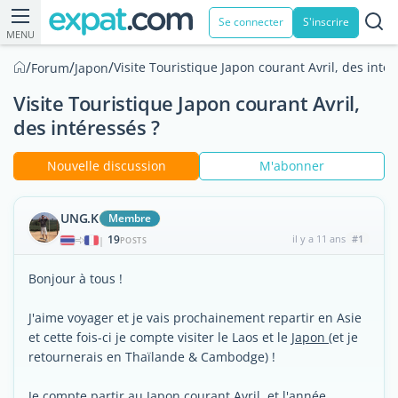
Se connecter
S'inscrire
MENU
/
/
/
Visite Touristique Japon courant Avril, des intér
Forum
Japon
Visite Touristique Japon courant Avril,
des intéressés ?
Nouvelle discussion
M'abonner
UNG.K
Membre
19
il y a 11 ans
#1
|
POSTS
Bonjour à tous !
J'aime voyager et je vais prochainement repartir en Asie
et cette fois-ci je compte visiter le Laos et le
Japon
(et je
retournerais en Thaïlande & Cambodge) !
Je compte partir au Japon courant Avril, et l'année