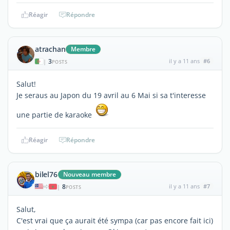
Réagir
Répondre
atrachan
Membre
3
il y a 11 ans
#6
|
POSTS
Salut!
Je seraus au Japon du 19 avril au 6 Mai si sa t'interesse
une partie de karaoke
Réagir
Répondre
bilel76
Nouveau membre
8
il y a 11 ans
#7
|
POSTS
Salut,
C'est vrai que ça aurait été sympa (car pas encore fait ici)