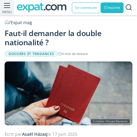
Se connecter
S'inscrire
MENU
/
Expat mag
Faut-il demander la double
nationalité ?
DOSSIERS ET TENDANCES
4 min de lecture
© nblxer / Envato Elements
Écrit par
Asaël Häzaq
le 17 Juin 2025