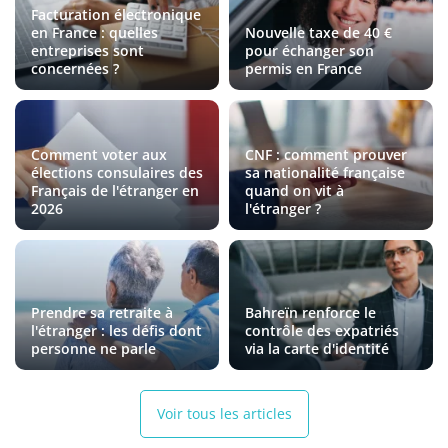
Facturation électronique
en France : quelles
Nouvelle taxe de 40 €
entreprises sont
pour échanger son
concernées ?
permis en France
Comment voter aux
CNF : comment prouver
élections consulaires des
sa nationalité française
Français de l'étranger en
quand on vit à
2026
l'étranger ?
Prendre sa retraite à
Bahreïn renforce le
l'étranger : les défis dont
contrôle des expatriés
personne ne parle
via la carte d'identité
Voir tous les articles