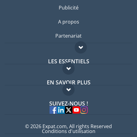
Publicité
A propos
Partenariat
LES ESSENTIELS
Forum expatriés
EN SAVOIR PLUS
Guides pays
FAQ
Offres d'emploi
SUIVEZ-NOUS !
Experts
© 2026 Expat.com, All rights Reserved
Conditions d'utilisation