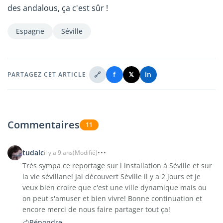
des andalous, ça c'est sûr !
Espagne
Séville
🔗
f
𝕏
in
PARTAGEZ CET ARTICLE
Commentaires
11
tudalc
il y a 9 ans
(Modifié)
Très sympa ce reportage sur l installation à Séville et sur
la vie sévillane! Jai découvert Séville il y a 2 jours et je
veux bien croire que c'est une ville dynamique mais ou
on peut s'amuser et bien vivre! Bonne continuation et
encore merci de nous faire partager tout ça!
Répondre