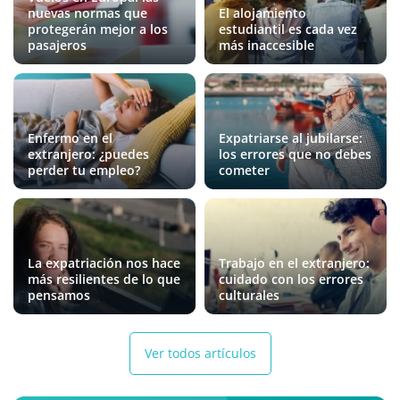
nuevas normas que
El alojamiento
protegerán mejor a los
estudiantil es cada vez
pasajeros
más inaccesible
Enfermo en el
Expatriarse al jubilarse:
extranjero: ¿puedes
los errores que no debes
perder tu empleo?
cometer
La expatriación nos hace
Trabajo en el extranjero:
más resilientes de lo que
cuidado con los errores
pensamos
culturales
Ver todos artículos