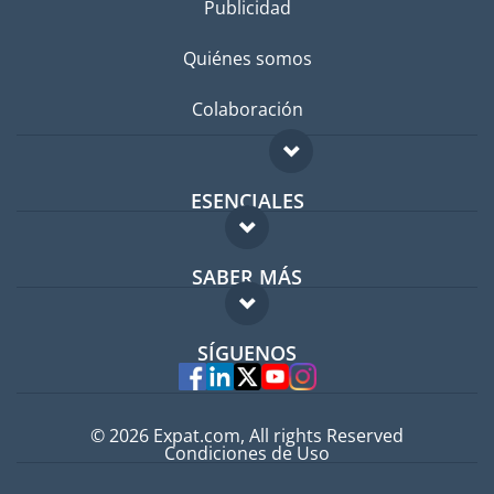
Publicidad
Quiénes somos
Colaboración
ESENCIALES
Foro para expatriados
SABER MÁS
Guía para expatriados
FAQ
Trabajos en el extranjero
SÍGUENOS
Expertos
© 2026 Expat.com, All rights Reserved
Condiciones de Uso