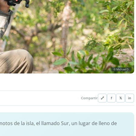
© Michael D.
Compartir
🔗
f
𝕏
in
tos de la isla, el llamado Sur, un lugar de lleno de