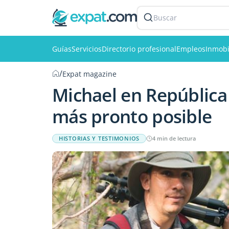
Buscar
Guías
Servicios
Directorio profesional
Empleos
Inmobi
/
Expat magazine
Michael en República
más pronto posible
HISTORIAS Y TESTIMONIOS
4 min de lectura