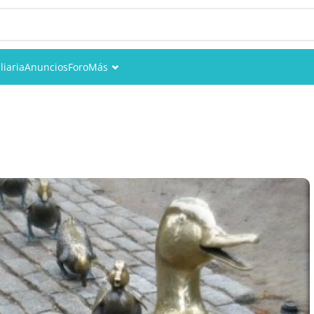
liaria
Anuncios
Foro
Más
Eventos
Miembros
Fotos