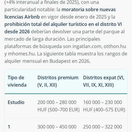
(+4% interanual a finales de 2025), con una
particularidad notable: la
moratoria sobre nuevas
licencias Airbnb
en vigor desde enero de 2025 y la
prohibición total del alquiler turístico en el distrito VI
desde 2026
deberían devolver una parte del parque al
mercado de larga duración. Las principales
plataformas de búsqueda son ingatlan.com, otthon.hu
y mhomes.hu. La siguiente tabla muestra los rangos de
alquiler mensual en Budapest en 2026.
Tipo de
Distritos premium
Distritos expat (VI,
vivienda
(V, II, XII)
VII, IX, XI, XIII)
Estudio
200 000 – 280 000
160 000 – 230 000
HUF (500–700 EUR)
HUF (400–575 EUR)
1
300 000 – 450 000
250 000 – 322 000