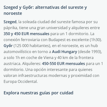
Szeged y Győr: alternativas del sureste y
noroeste
Szeged
, la soleada ciudad del sureste famosa por su
páprika, tiene una gran universidad y alquileres entre
350 y 450 EUR mensuales
para un 1 dormitorio. La
conexión ferroviaria con Budapest es excelente (1h30).
Győr
(125 000 habitantes), en el noroeste, es un hub
automovilístico en torno a
Audi Hungary
(desde 1993),
a solo 1h en coche de Viena y 40 km de la frontera
austriaca. Alquileres:
450-550 EUR mensuales
para un 1
dormitorio. Una opción interesante para quienes
valoran infraestructuras modernas y proximidad con
Europa Occidental.
Explora nuestras guías por cuidad
Budapest