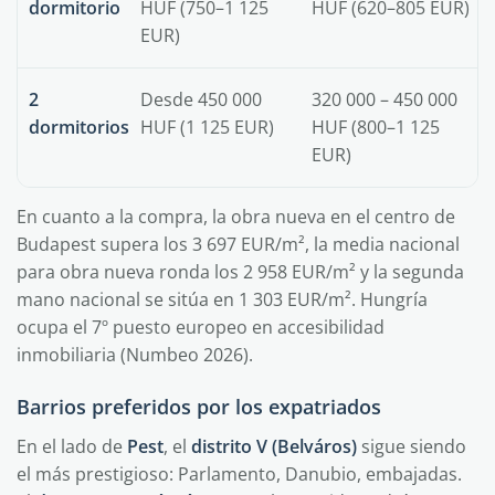
dormitorio
HUF (750–1 125
HUF (620–805 EUR)
EUR)
2
Desde 450 000
320 000 – 450 000
dormitorios
HUF (1 125 EUR)
HUF (800–1 125
EUR)
En cuanto a la compra, la obra nueva en el centro de
Budapest supera los 3 697 EUR/m², la media nacional
para obra nueva ronda los 2 958 EUR/m² y la segunda
mano nacional se sitúa en 1 303 EUR/m². Hungría
ocupa el 7º puesto europeo en accesibilidad
inmobiliaria (Numbeo 2026).
Barrios preferidos por los expatriados
En el lado de
Pest
, el
distrito V (Belváros)
sigue siendo
el más prestigioso: Parlamento, Danubio, embajadas.