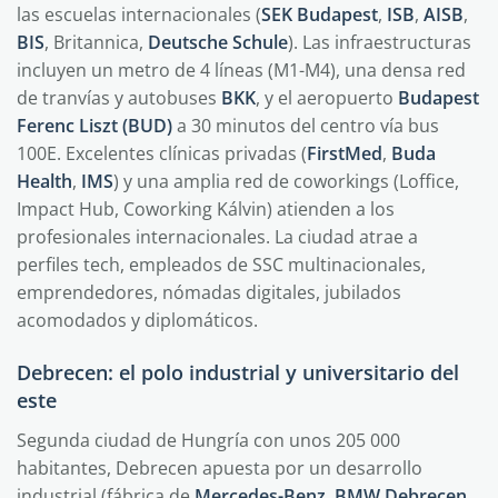
las escuelas internacionales (
SEK Budapest
,
ISB
,
AISB
,
BIS
, Britannica,
Deutsche Schule
). Las infraestructuras
incluyen un metro de 4 líneas (M1-M4), una densa red
de tranvías y autobuses
BKK
, y el aeropuerto
Budapest
Ferenc Liszt (BUD)
a 30 minutos del centro vía bus
100E. Excelentes clínicas privadas (
FirstMed
,
Buda
Health
,
IMS
) y una amplia red de coworkings (Loffice,
Impact Hub, Coworking Kálvin) atienden a los
profesionales internacionales. La ciudad atrae a
perfiles tech, empleados de SSC multinacionales,
emprendedores, nómadas digitales, jubilados
acomodados y diplomáticos.
Debrecen: el polo industrial y universitario del
este
Segunda ciudad de Hungría con unos 205 000
habitantes, Debrecen apuesta por un desarrollo
industrial (fábrica de
Mercedes-Benz
,
BMW Debrecen