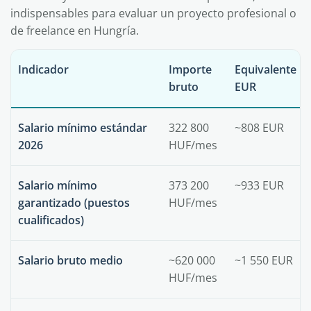
indispensables para evaluar un proyecto profesional o
de freelance en Hungría.
Indicador
Importe
Equivalente
bruto
EUR
Salario mínimo estándar
322 800
~808 EUR
2026
HUF/mes
Salario mínimo
373 200
~933 EUR
garantizado (puestos
HUF/mes
cualificados)
Salario bruto medio
~620 000
~1 550 EUR
HUF/mes