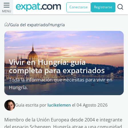
Conectarse
Registrarse
MENU
/
/
Guía del expatriado
Hungría
Vivir en Hungría: guía
completa para expatriados
Toda la información que necesitas para vivir en
Hungría.
Guía escrita por
lucikelemen
el 04 Agosto 2026
Miembro de la Unión Europea desde 2004 e integrante
del espacio Schengen, Hungría atrae a una comunidad