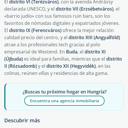
El
distrito VI (Terézváros)
, con la avenida Andrássy
declarada UNESCO, y el
distrito VII (Erzsébetváros)
, el
«barrio judío» con sus famosos ruin bars, son los
favoritos de nómadas digitales y expatriados jóvenes.
El
distrito IX (Ferencváros)
ofrece la mejor relación
calidad-precio del centro, y el
distrito XIII (Angyalföld)
atrae a los profesionales tech gracias al polo
empresarial de Westend. En
Buda
, el
distrito XI
(Újbuda)
es ideal para familias, mientras que el
distrito
II (Rózsadomb)
y el
distrito XII (Hegyvidék)
, en las
colinas, reúnen villas y residencias de alta gama.
¿Buscas tu próximo hogar en Hungría?
Encuentra una agencia inmobiliaria
Descubrir más