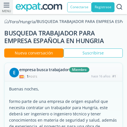
Conectarse
Registrase
MENU
/
/
/
BUSQUEDA TRABAJADOR PARA EMPRESA ESPA
Foro
Hungría
BUSQUEDA TRABAJADOR PARA
EMPRESA ESPAÑOLA EN HUNGRIA
Nueva conversación
Suscribirse
empresa busca trabajador
Miembro
E
1
hace 16 años
#1
|
POSTS
Buenas noches,
formo parte de una empresa de origen español que
necesita contratar un trabajador para Hungría, este
deberá ser ingeniero o ingeniero técnico y tener
conocimientos en materia de seguridad y salud, además
de experiencia, el proyecto es para una obra de