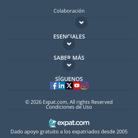
Colaboración
ESENCIALES
Foro para expatriados
SABER MÁS
Guía para expatriados
FAQ
Trabajos en el extranjero
SÍGUENOS
Expertos
© 2026 Expat.com, All rights Reserved
Condiciones de Uso
Dado apoyo gratuito a los expatriados desde 2005