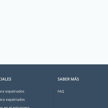
CIALES
SABER MÁS
ara expatriados
FAQ
ara expatriados
os en el extranjero