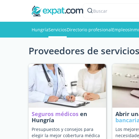
Buscar
Hungría
Servicios
Directorio profesional
Empleos
Inmo
Proveedores de servicios
Seguros médicos
en
Abrir u
Hungría
bancari
Presupuestos y consejos para
Los mejore
elegir la mejor cobertura médica
necesidade