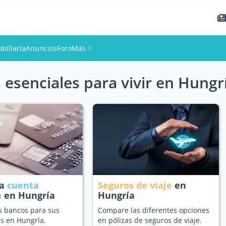
biliaria
Anuncios
Foro
Más
 esenciales para vivir en Hungr
Eventos
Miembros
Fotos
na
cuenta
Seguros de viaje
en
a
en Hungría
Hungría
s bancos para sus
Compare las diferentes opciones
s en Hungría.
en pólizas de seguros de viaje.