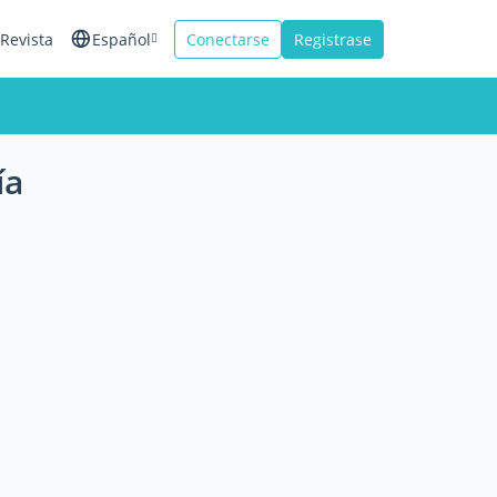
Revista
Español
Conectarse
Registrase
English
Français
ía
Italiano