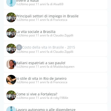
vivere a Natal
Ultimo post 11 anni fa di Alval69
Principali settori di impiego in Brasile
Ultimo post 11 anni fa di Francesca
La vita sociale a Brasilia
Ultimo post 11 anni fa di Claudio Zippilli
Costo della vita in Brasile - 2015
Ultimo post 11 anni fa di Claudio Zippilli
Italiani espatriati a sao paulo!
Ultimo post 11 anni fa di Miablackqueen
lo stile di vita in Rio de Janeiro
Ultimo post 11 anni fa di Francesca
Come si vive a Fortaleza?
Ultimo post 11 anni fa di roby1984it
Lavoro autonomo o alle dipendenze