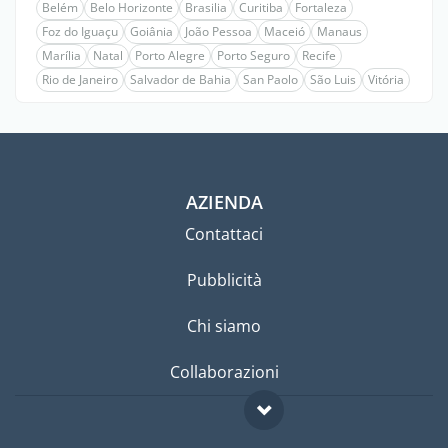
Belém
Belo Horizonte
Brasilia
Curitiba
Fortaleza
Foz do Iguaçu
Goiânia
João Pessoa
Maceió
Manaus
Marília
Natal
Porto Alegre
Porto Seguro
Recife
Rio de Janeiro
Salvador de Bahia
San Paolo
São Luis
Vitória
AZIENDA
Contattaci
Pubblicità
Chi siamo
Collaborazioni