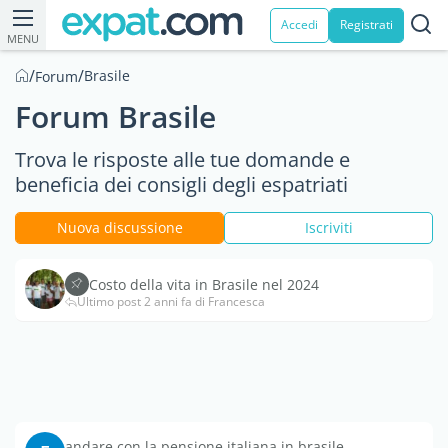
Accedi
Registrati
MENU
/
/
Brasile
Forum
Forum Brasile
Trova le risposte alle tue domande e
beneficia dei consigli degli espatriati
Nuova discussione
Iscriviti
Costo della vita in Brasile nel 2024
Ultimo post 2 anni fa di Francesca
andare con la pensione italiana in brasile