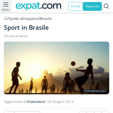
Accedi
Registrati
MENU
/
/
Guida all'espatrio
Brasile
Sport in Brasile
1 min di lettura
© shutterstock.com
Aggiornato da
Francesca
il 04 Giugno 2014