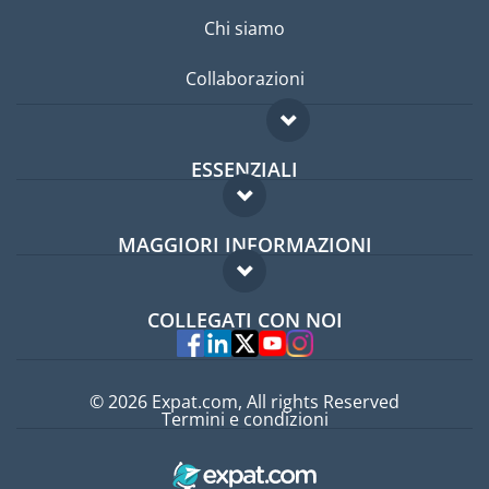
Chi siamo
Collaborazioni
ESSENZIALI
Forum per expat
MAGGIORI INFORMAZIONI
Guida per expat
Domande frequenti
Lavori all'estero
COLLEGATI CON NOI
Esperti
© 2026 Expat.com, All rights Reserved
Termini e condizioni