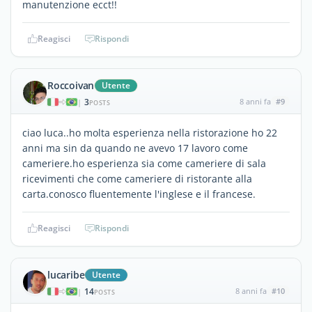
manutenzione ecct!!
Reagisci
Rispondi
Roccoivan
Utente
3
8 anni fa
#9
|
POSTS
ciao luca..ho molta esperienza nella ristorazione ho 22
anni ma sin da quando ne avevo 17 lavoro come
cameriere.ho esperienza sia come cameriere di sala
ricevimenti che come cameriere di ristorante alla
carta.conosco fluentemente l'inglese e il francese.
Reagisci
Rispondi
lucaribe
Utente
14
8 anni fa
#10
|
POSTS