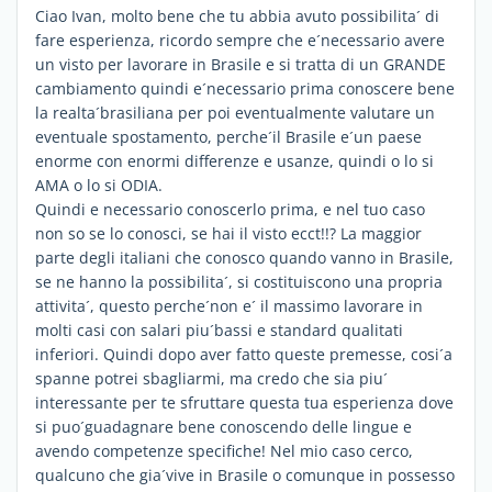
Ciao Ivan, molto bene che tu abbia avuto possibilita´ di
fare esperienza, ricordo sempre che e´necessario avere
un visto per lavorare in Brasile e si tratta di un GRANDE
cambiamento quindi e´necessario prima conoscere bene
la realta´brasiliana per poi eventualmente valutare un
eventuale spostamento, perche´il Brasile e´un paese
enorme con enormi differenze e usanze, quindi o lo si
AMA o lo si ODIA.
Quindi e necessario conoscerlo prima, e nel tuo caso
non so se lo conosci, se hai il visto ecct!!? La maggior
parte degli italiani che conosco quando vanno in Brasile,
se ne hanno la possibilita´, si costituiscono una propria
attivita´, questo perche´non e´ il massimo lavorare in
molti casi con salari piu´bassi e standard qualitati
inferiori. Quindi dopo aver fatto queste premesse, cosi´a
spanne potrei sbagliarmi, ma credo che sia piu´
interessante per te sfruttare questa tua esperienza dove
si puo´guadagnare bene conoscendo delle lingue e
avendo competenze specifiche! Nel mio caso cerco,
qualcuno che gia´vive in Brasile o comunque in possesso