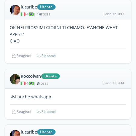
lucaribe
Utente
14
8 anni fa
#13
|
POSTS
OK NEI PROSSIMI GIORNI TI CHIAMO. E´ANCHE WHAT
APP ???
CIAO
Reagisci
Rispondi
Roccoivan
Utente
3
8 anni fa
#14
|
POSTS
sisi anche whatsapp..
Reagisci
Rispondi
lucaribe
Utente