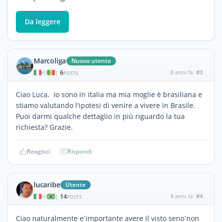
Da leggere
Marcoliga
Nuovo utente
6
8 anni fa
#3
|
POSTS
Ciao Luca. Io sono in italia ma mia moglie è brasiliana e
stiamo valutando l'ipotesi di venire a vivere in Brasile.
Puoi darmi qualche dettaglio in più riguardo la tua
richiesta? Grazie.
Reagisci
Rispondi
lucaribe
Utente
14
8 anni fa
#4
|
POSTS
Ciao naturalmente e´importante avere il visto seno´non