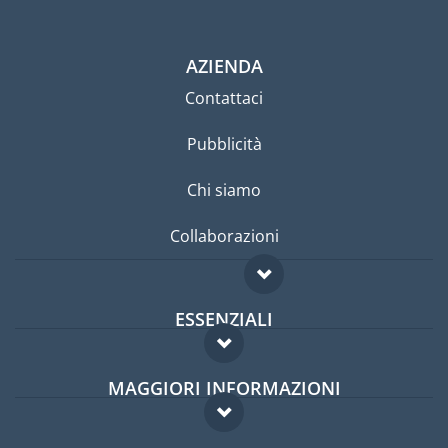
AZIENDA
Contattaci
Pubblicità
Chi siamo
Collaborazioni
ESSENZIALI
Forum per expat
MAGGIORI INFORMAZIONI
Guida per expat
Domande frequenti
Lavori all'estero