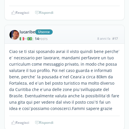
Reagisci
Rispondi
lucaribe
Utente
14
8 anni fa
#17
|
POSTS
Ciao se ti stai sposando avrai il visto quindi bene perche´
e´ necessario per lavorare, mandami perfavore un tuo
curriculum come messaggio privato, in modo che possa
valutare il tuo profilo. Poi nel caso guarda e informati
bene, perche´ la pousada e´nel Ceara´a circa 80km da
Fortaleza, ed e´un bel posto turistico ma molto diverso
da Curitiba che e´una delle zone piu´svilluppate del
Brasile. Eventualmente valuta anche la possibilita´di fare
una gita qui per vedere dal vivo il posto cosi´ti fai un
idea e cosi´possiamo conoscerci.Fammi sapere grazie
Reagisci
Rispondi