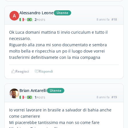
Alessandro Leone
Utente
A
2
8 anni fa
#18
|
POSTS
Ok Luca domani mattina ti invio curiculum e tutto il
necessario.
Riguardo alla zona mi sono documentato e sembra
molto bella e rispecchia un po il luogo dove vorrei
trasferirmi definitivamete con la mia compagna
Reagisci
Rispondi
Brian Antarelli
Utente
1
8 anni fa
#19
|
POSTS
Io vorrei lavorare in brasile a salvador di bahia anche
come cameriere
Mi piacerebbe tantissimo ma non so come fare