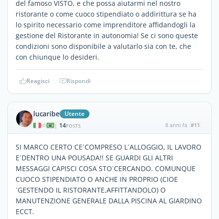
del famoso VISTO, e che possa aiutarmi nel nostro
ristorante o come cuoco stipendiato o addirittura se ha
lo spirito necessario come imprenditore affidandogli la
gestione del Ristorante in autonomia! Se ci sono queste
condizioni sono disponibile a valutarlo sia con te, che
con chiunque lo desideri.
Reagisci
Rispondi
lucaribe
Utente
14
8 anni fa
#11
|
POSTS
SI MARCO CERTO CE´COMPRESO L´ALLOGGIO, IL LAVORO
E´DENTRO UNA POUSADA!! SE GUARDI GLI ALTRI
MESSAGGI CAPISCI COSA STO´CERCANDO. COMUNQUE
CUOCO STIPENDIATO O ANCHE IN PROPRIO (CIOE
´GESTENDO IL RISTORANTE,AFFITTANDOLO) O
MANUTENZIONE GENERALE DALLA PISCINA AL GIARDINO
ECCT.