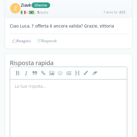
Ziavk
Utente
Z
1
7 anni fa
#23
|
POSTS
Ciao Luca, l' offerta è ancora valida? Grazie, vittoria
Reagisci
Rispondi
Risposta rapida