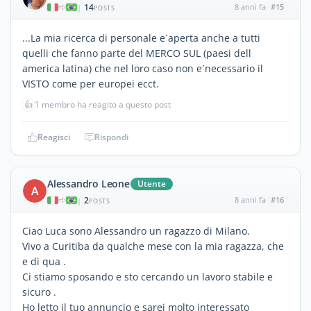
14
8 anni fa
#15
|
POSTS
...La mia ricerca di personale e´aperta anche a tutti
quelli che fanno parte del MERCO SUL (paesi dell
america latina) che nel loro caso non e´necessario il
VISTO come per europei ecct.
👍
1 membro ha reagito a questo post
Reagisci
Rispondi
Alessandro Leone
Utente
A
2
8 anni fa
#16
|
POSTS
Ciao Luca sono Alessandro un ragazzo di Milano.
Vivo a Curitiba da qualche mese con la mia ragazza, che
e di qua .
Ci stiamo sposando e sto cercando un lavoro stabile e
sicuro .
Ho letto il tuo annuncio e sarei molto interessato