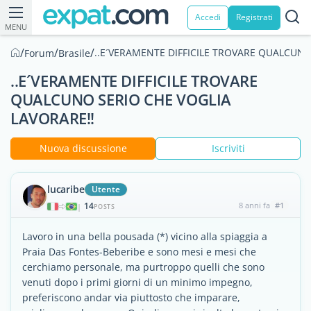
Accedi
Registrati
MENU
/
/
/
..E´VERAMENTE DIFFICILE TROVARE QUALCUNO
Forum
Brasile
..E´VERAMENTE DIFFICILE TROVARE
QUALCUNO SERIO CHE VOGLIA
LAVORARE!!
Nuova discussione
Iscriviti
lucaribe
Utente
14
8 anni fa
#1
|
POSTS
Lavoro in una bella pousada (*) vicino alla spiaggia a
Praia Das Fontes-Beberibe e sono mesi e mesi che
cerchiamo personale, ma purtroppo quelli che sono
venuti dopo i primi giorni di un minimo impegno,
preferiscono andar via piuttosto che imparare,