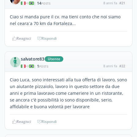
14
8 anni fa
#21
|
POSTS
Ciao si manda pure il cv. ma tieni conto che noi siamo
nel ceara´a 70 km da Fortaleza...
Reagisci
Rispondi
salvatore83
Utente
1
8 anni fa
#22
|
POSTS
Ciao Luca, sono interessati alla tua offerta di lavoro, sono
un aiutante pizzaiolo, lavoro in questo settore da due
anni e prima lavoravo come cameriere in un ristorante,
se ancora c'è possibilità io sono disponibile, serio,
affidabile e buona volontà per lavorare
Reagisci
Rispondi