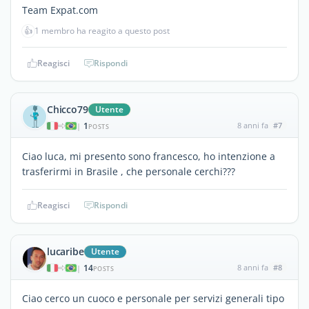
Team Expat.com
👍
1 membro ha reagito a questo post
Reagisci
Rispondi
Chicco79
Utente
1
8 anni fa
#7
|
POSTS
Ciao luca, mi presento sono francesco, ho intenzione a
trasferirmi in Brasile , che personale cerchi???
Reagisci
Rispondi
lucaribe
Utente
14
8 anni fa
#8
|
POSTS
Ciao cerco un cuoco e personale per servizi generali tipo