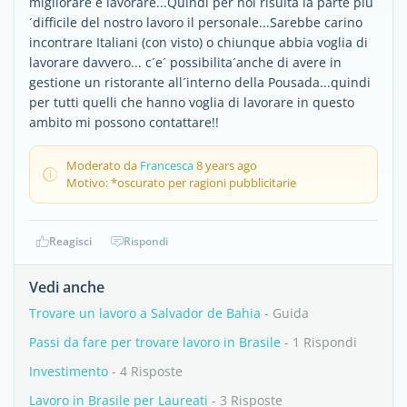
migliorare e lavorare...Quindi per noi risulta la parte piu
´difficile del nostro lavoro il personale...Sarebbe carino
incontrare Italiani (con visto) o chiunque abbia voglia di
lavorare davvero... c´e´ possibilita´anche di avere in
gestione un ristorante all´interno della Pousada...quindi
per tutti quelli che hanno voglia di lavorare in questo
ambito mi possono contattare!!
Moderato da
Francesca
8 years ago
Motivo: *oscurato per ragioni pubblicitarie
Reagisci
Rispondi
Vedi anche
Trovare un lavoro a Salvador de Bahia
- Guida
Passi da fare per trovare lavoro in Brasile
- 1 Rispondi
Investimento
- 4 Risposte
Lavoro in Brasile per Laureati
- 3 Risposte