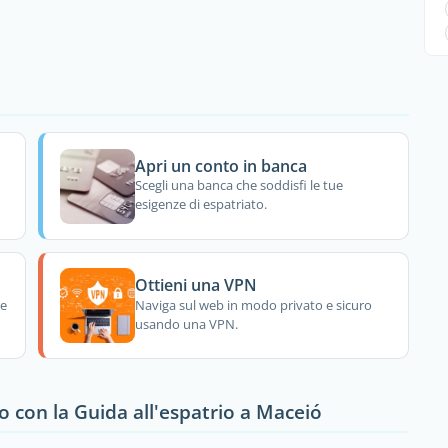
Apri un conto in banca
Scegli una banca che soddisfi le tue
esigenze di espatriato.
Ottieni una VPN
re
Naviga sul web in modo privato e sicuro
usando una VPN.
o con la Guida all'espatrio a Maceió