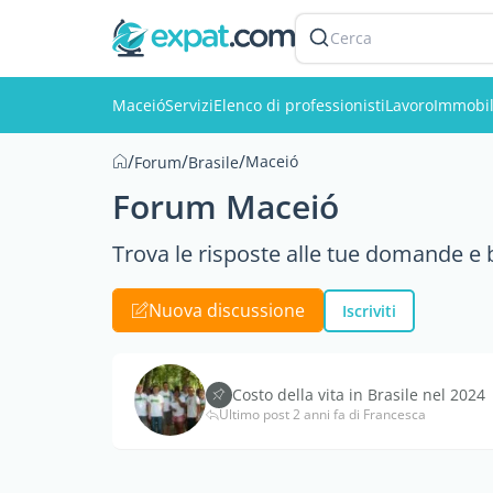
Cerca
Maceió
Servizi
Elenco di professionisti
Lavoro
Immobil
/
/
/
Maceió
Forum
Brasile
Forum Maceió
Trova le risposte alle tue domande e be
Nuova discussione
Iscriviti
Costo della vita in Brasile nel 2024
Ultimo post 2 anni fa di Francesca