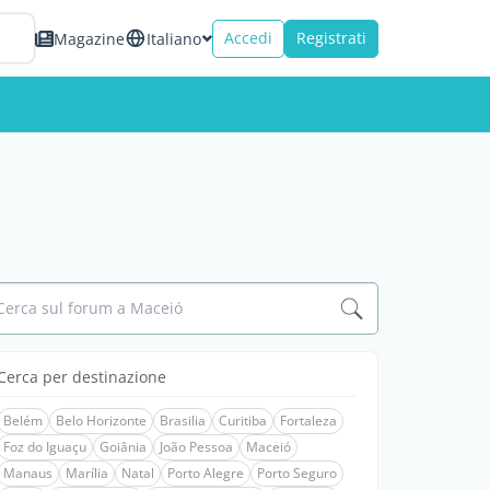
Accedi
Registrati
Magazine
Italiano
Cerca sul forum a Maceió
Cerca per destinazione
Belém
Belo Horizonte
Brasilia
Curitiba
Fortaleza
Foz do Iguaçu
Goiânia
João Pessoa
Maceió
Manaus
Marília
Natal
Porto Alegre
Porto Seguro