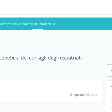
iare
Piccoli Annunci
Forum
Altro
Eventi
Utenti
neficia dei consigli degli espatriati
Foto
0 risposte
226 Visita