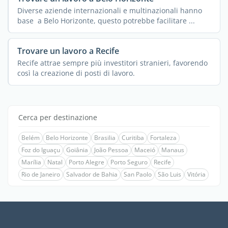
Diverse aziende internazionali e multinazionali hanno
base a Belo Horizonte, questo potrebbe facilitare ...
Trovare un lavoro a Recife
Recife attrae sempre più investitori stranieri, favorendo
così la creazione di posti di lavoro.
Cerca per destinazione
Belém
Belo Horizonte
Brasilia
Curitiba
Fortaleza
Foz do Iguaçu
Goiânia
João Pessoa
Maceió
Manaus
Marília
Natal
Porto Alegre
Porto Seguro
Recife
Rio de Janeiro
Salvador de Bahia
San Paolo
São Luis
Vitória