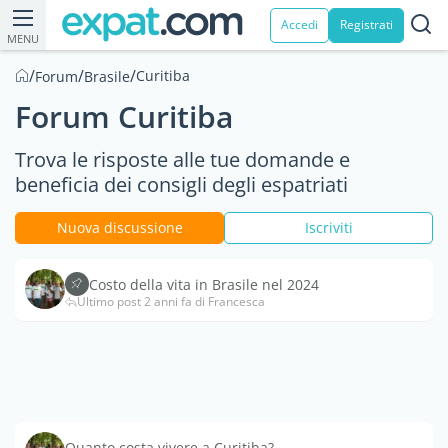
Accedi
Registrati
MENU
/
/
/
Curitiba
Forum
Brasile
Forum Curitiba
Trova le risposte alle tue domande e
beneficia dei consigli degli espatriati
Nuova discussione
Iscriviti
Costo della vita in Brasile nel 2024
Ultimo post 2 anni fa di Francesca
Quanto costa vivere a Curitiba?