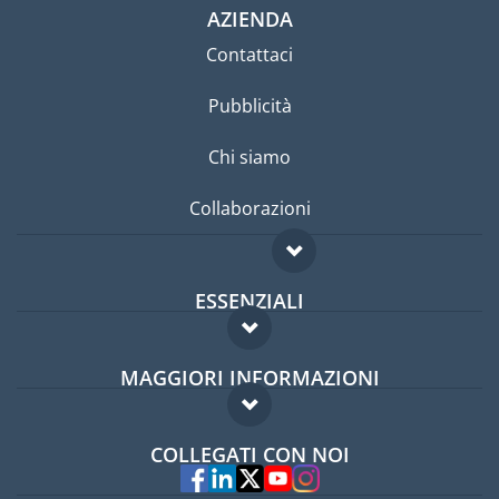
AZIENDA
Contattaci
Pubblicità
Chi siamo
Collaborazioni
ESSENZIALI
Forum per expat
MAGGIORI INFORMAZIONI
Guida per expat
Domande frequenti
Lavori all'estero
COLLEGATI CON NOI
Esperti