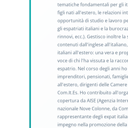
tematiche fondamentali per gli i
figli nati all'estero, le relazioni 
opportunità di studio e lavoro per 
gli espatriati italiani e la burocr
rinnovi, ecc.). Gestisco inoltre l
contenuti dall'inglese all'italian
italiani all'estero: una vera e pro
voce di chi l'ha vissuta e la racco
espatrio. Nel corso degli anni ho i
imprenditori, pensionati, famiglie
all'estero, dirigenti delle Came
Com.It.Es. Ho contribuito all'org
copertura da AISE (Agenzia Inter
nazionale Nove Colonne, da Com
rappresentante degli expat itali
impegno nella promozione della c