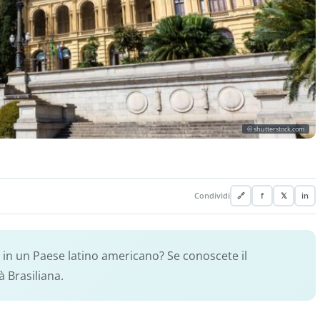
© shutterstock.com
Condividi
🔗
f
𝕏
in
i in un Paese latino americano? Se conoscete il
 Brasiliana.