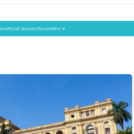
iare
Piccoli Annunci
Forum
Altro
Eventi
Utenti
Foto