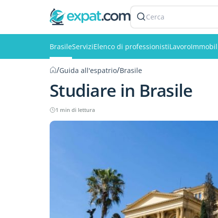
Cerca
Brasile
Servizi
Elenco di professionisti
Lavoro
Immobil
/
/
Guida all'espatrio
Brasile
Studiare in Brasile
1 min di lettura