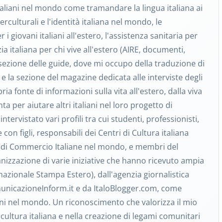
taliani nel mondo come tramandare la lingua italiana ai
interculturali e l'identità italiana nel mondo, le
i giovani italiani all'estero, l'assistenza sanitaria per
azia italiana per chi vive all'estero (AIRE, documenti,
a sezione delle guide, dove mi occupo della traduzione di
o, e la sezione del magazine dedicata alle interviste degli
pria fonte di informazioni sulla vita all'estero, dalla viva
nta per aiutare altri italiani nel loro progetto di
ntervistato vari profili tra cui studenti, professionisti,
 con figli, responsabili dei Centri di Cultura italiana
re di Commercio Italiane nel mondo, e membri del
anizzazione di varie iniziative che hanno ricevuto ampia
nazionale Stampa Estero), dall'agenzia giornalistica
unicazioneInform.it e da ItaloBlogger.com, come
ani nel mondo. Un riconoscimento che valorizza il mio
ultura italiana e nella creazione di legami comunitari