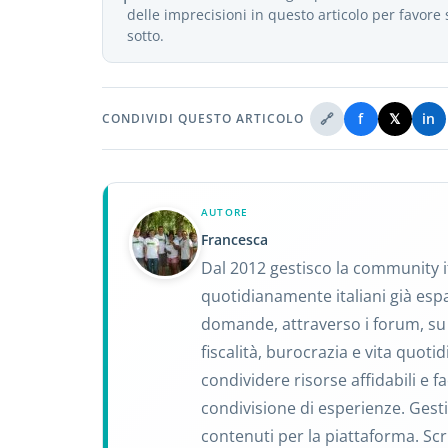
delle imprecisioni in questo articolo per favor
sotto.
🔗
f
𝕏
in
CONDIVIDI QUESTO ARTICOLO
AUTORE
Francesca
Dal 2012 gestisco la community 
quotidianamente italiani già espat
domande, attraverso i forum, su t
fiscalità, burocrazia e vita quotid
condividere risorse affidabili e fa
condivisione di esperienze. Gest
contenuti per la piattaforma. Scr