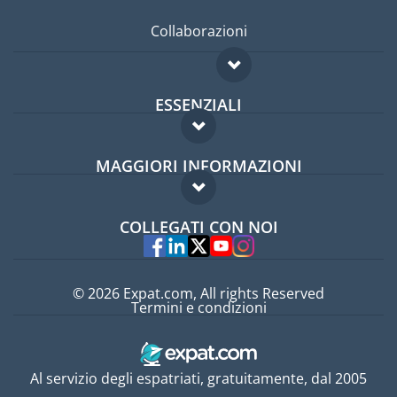
Collaborazioni
ESSENZIALI
Forum per expat
MAGGIORI INFORMAZIONI
Guida per expat
Domande frequenti
Lavori all'estero
COLLEGATI CON NOI
Esperti
© 2026 Expat.com, All rights Reserved
Termini e condizioni
Al servizio degli espatriati, gratuitamente, dal 2005