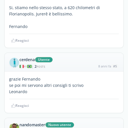
Si, stiamo nello stesso stato, a 620 chilometri di
Florianopolis. Jurerê è bellissimo.
Fernando
Reagisci
cerdena
Utente
2
8 anni fa
#5
|
POSTS
grazie Fernando
se poi mi servono altri consigli ti scrivo
Leonardo
Reagisci
nandomaster
Nuovo utente