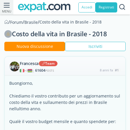
Accedi
Registrati
MENU
/
/
/
Costo della vita in Brasile - 2018
Forum
Brasile
Costo della vita in Brasile - 2018
Nuova discussione
Iscriviti
Francesca
Team
61604
8 anni fa
#1
|
POSTS
Buongiorno,
Chiediamo il vostro contributo per un aggiornamento sul
costo della vita e sullaumento dei prezzi in Brasile
nellultimo anno.
Qualè il vostro budget mensile e quanto spendete per: