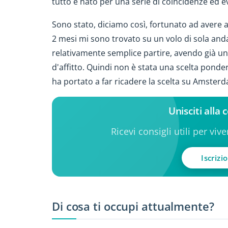
tutto è nato per una serie di coincidenze ed e
Sono stato, diciamo così, fortunato ad avere 
2 mesi mi sono trovato su un volo di sola and
relativamente semplice partire, avendo già un 
d'affitto. Quindi non è stata una scelta pond
ha portato a far ricadere la scelta su Amster
Unisciti all
Ricevi consigli utili per viv
Iscrizi
Di cosa ti occupi attualmente?