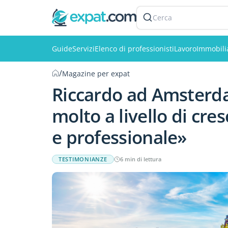
Cerca
Guide
Servizi
Elenco di professionisti
Lavoro
Immobili
/
Magazine per expat
Riccardo ad Amsterdam
molto a livello di cre
e professionale»
TESTIMONIANZE
6 min di lettura