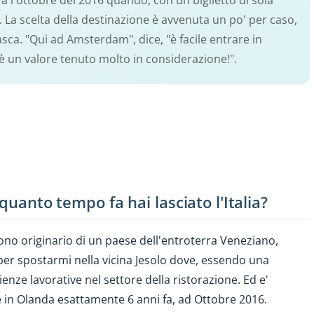
Era l'ottobre del 2016 quando, con un biglietto di sola
La scelta della destinazione è avvenuta un po' per caso,
tasca. "Qui ad Amsterdam", dice, "è facile entrare in
e è un valore tenuto molto in considerazione!".
quanto tempo fa hai lasciato l'Italia?
sono originario di un paese dell'entroterra Veneziano,
per spostarmi nella vicina Jesolo dove, essendo una
ienze lavorative nel settore della ristorazione. Ed e'
e in Olanda esattamente 6 anni fa, ad Ottobre 2016.