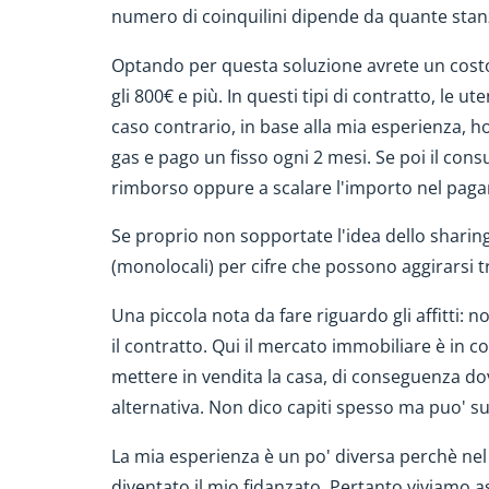
numero di coinquilini dipende da quante stanz
Optando per questa soluzione avrete un costo
gli 800€ e più. In questi tipi di contratto, le 
caso contrario, in base alla mia esperienza, 
gas e pago un fisso ogni 2 mesi. Se poi il co
rimborso oppure a scalare l'importo nel pag
Se proprio non sopportate l'idea dello sharing
(monolocali) per cifre che possono aggirarsi t
Una piccola nota da fare riguardo gli affitti: 
il contratto. Qui il mercato immobiliare è in 
mettere in vendita la casa, di conseguenza do
alternativa. Non dico capiti spesso ma puo' su
La mia esperienza è un po' diversa perchè ne
diventato il mio fidanzato. Pertanto viviamo a