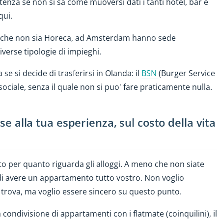
nza se non si sa come muoversi dati i tanti hotel, bar e
qui.
va che non sia Horeca, ad Amsterdam hanno sede
verse tipologie di impieghi.
e si decide di trasferirsi in Olanda: il
BSN
(Burger Service
ciale, senza il quale non si puo' fare praticamente nulla.
ase alla tua esperienza, sul costo della vita
to per quanto riguarda gli alloggi. A meno che non siate
 di avere un appartamento tutto vostro. Non voglio
i trova, ma voglio essere sincero su questo punto.
ndivisione di appartamenti con i flatmate (coinquilini), il