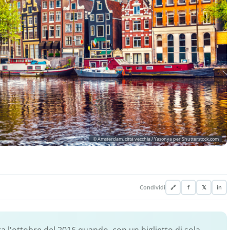
© Amsterdam, città vecchia / Yasonya per Shutterstock.com
Condividi
🔗
f
𝕏
in