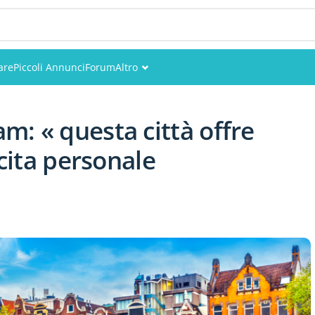
are
Piccoli Annunci
Forum
Altro
Eventi
: « questa città offre
Utenti
scita personale
Foto