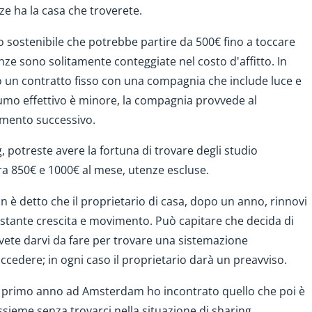
e ha la casa che troverete.
 sostenibile che potrebbe partire da 500€ fino a toccare
utenze sono solitamente conteggiate nel costo d'affitto. In
ho un contratto fisso con una compagnia che include luce e
nsumo effettivo è minore, la compagnia provvede al
amento successivo.
, potreste avere la fortuna di trovare degli studio
ra 850€ e 1000€ al mese, utenze escluse.
non è detto che il proprietario di casa, dopo un anno, rinnovi
costante crescita e movimento. Può capitare che decida di
vete darvi da fare per trovare una sistemazione
ccedere; in ogni caso il proprietario darà un preavviso.
l primo anno ad Amsterdam ho incontrato quello che poi è
ssieme senza trovarci nella situazione di sharing.